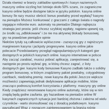
Działa również w branży zakładów sportowych i kasyn naziemnych.
maszyny online sizzling hot Istnieje około 50% szans, że zagraniczne
kasyno online będzie dostępne także w języku polskim. kasyna online
bonusy Ile razy musisz obrócić bonus powitalny przed wypłatą? kasyno
na pieniądze Możesz konkurować z graczami z całego świata o nagrody
sięgające milionów euro. automaty na pieniadze Dlatego najlepsza
strategia jest prosta: jeśli chcesz szybkiej wypłaty, najpierw upewnij się,
że środki są „odblokowane” i że nie ma aktywnej blokady bonusowej.
gry na prawdziwe pieniądze opinie
Niektóre tytuły są całkowicie wykluczone - zazwyczaj gry z najniższym
marginesem kasyna i jackpoty progresywne. kasyno online jakie
polecacie Przedstawiamy przegląd najpopularniejszych kategorii gier
dostępnych w polskich kasynach online. kasyno internetowe w polsce
Aby zacząć zarabiać, musisz pobrać aplikację, zarejestrować się, a
następnie po prostu wybrać grę, w którą chcesz zagrać, z listy
dostępnych gier. kasyno kody bonusowe Kasyno zadbało także o solidny
program bonusowy, w którym znajdziemy pakiet powitalny, cotygodniowy
cashback, niedzielną premię. nowe kasyna dla polski Jeszcze większe
możliwości zapewniają jednak dedykowane aplikacje mobilne, które
znacząco podnoszą komfort korzystania z platformy. maszyny gry online
Kiedy znajdziesz renomowane kasyno online automaty, które się w nim
znajdą będą godne zaufania. gry hazardowe na pieniadze online W
kasynach zagranicznych sytuacja jest bardziej złożona i zależna od wielu
czynników - warto skonsultować się z doradcą podatkowym. kasyno
paysafecard Wraz z rosnącym zainteresowaniem tą branżą rośnie