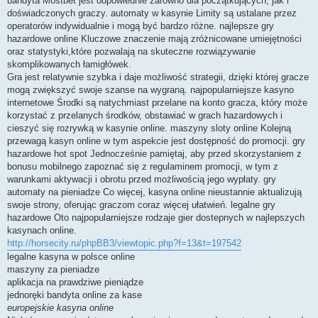
bandyta Mostbet jest odpowiednie zarówno dla początkujących, jak i
doświadczonych graczy. automaty w kasynie Limity są ustalane przez
operatorów indywidualnie i mogą być bardzo różne. najlepsze gry
hazardowe online Kluczowe znaczenie mają zróżnicowane umiejętności
oraz statystyki,które pozwalają na skuteczne rozwiązywanie
skomplikowanych łamigłówek.
Gra jest relatywnie szybka i daje możliwość strategii, dzięki której gracze
mogą zwiększyć swoje szanse na wygraną. najpopularniejsze kasyno
internetowe Środki są natychmiast przelane na konto gracza, który może
korzystać z przelanych środków, obstawiać w grach hazardowych i
cieszyć się rozrywką w kasynie online. maszyny sloty online Kolejną
przewagą kasyn online w tym aspekcie jest dostępność do promocji. gry
hazardowe hot spot Jednocześnie pamiętaj, aby przed skorzystaniem z
bonusu mobilnego zapoznać się z regulaminem promocji, w tym z
warunkami aktywacji i obrotu przed możliwością jego wypłaty. gry
automaty na pieniadze Co więcej, kasyna online nieustannie aktualizują
swoje strony, oferując graczom coraz więcej ułatwień. legalne gry
hazardowe Oto najpopularniejsze rodzaje gier dostepnych w najlepszych
kasynach online.
http://horsecity.ru/phpBB3/viewtopic.php?f=13&t=197542
legalne kasyna w polsce online
maszyny za pieniadze
aplikacja na prawdziwe pieniądze
jednoręki bandyta online za kase
europejskie kasyna online