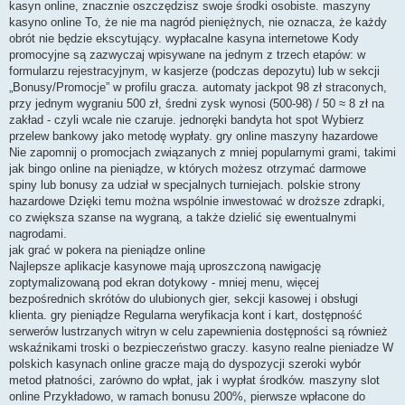
kasyn online, znacznie oszczędzisz swoje środki osobiste. maszyny
kasyno online To, że nie ma nagród pieniężnych, nie oznacza, że każdy
obrót nie będzie ekscytujący. wypłacalne kasyna internetowe Kody
promocyjne są zazwyczaj wpisywane na jednym z trzech etapów: w
formularzu rejestracyjnym, w kasjerze (podczas depozytu) lub w sekcji
„Bonusy/Promocje” w profilu gracza. automaty jackpot 98 zł straconych,
przy jednym wygraniu 500 zł, średni zysk wynosi (500-98) / 50 ≈ 8 zł na
zakład - czyli wcale nie czaruje. jednoręki bandyta hot spot Wybierz
przelew bankowy jako metodę wypłaty. gry online maszyny hazardowe
Nie zapomnij o promocjach związanych z mniej popularnymi grami, takimi
jak bingo online na pieniądze, w których możesz otrzymać darmowe
spiny lub bonusy za udział w specjalnych turniejach. polskie strony
hazardowe Dzięki temu można wspólnie inwestować w droższe zdrapki,
co zwiększa szanse na wygraną, a także dzielić się ewentualnymi
nagrodami.
jak grać w pokera na pieniądze online
Najlepsze aplikacje kasynowe mają uproszczoną nawigację
zoptymalizowaną pod ekran dotykowy - mniej menu, więcej
bezpośrednich skrótów do ulubionych gier, sekcji kasowej i obsługi
klienta. gry pieniądze Regularna weryfikacja kont i kart, dostępność
serwerów lustrzanych witryn w celu zapewnienia dostępności są również
wskaźnikami troski o bezpieczeństwo graczy. kasyno realne pieniadze W
polskich kasynach online gracze mają do dyspozycji szeroki wybór
metod płatności, zarówno do wpłat, jak i wypłat środków. maszyny slot
online Przykładowo, w ramach bonusu 200%, pierwsze wpłacone do