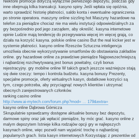
Niektóre promocje dotyczą wyłącznie pierwszego depozytu, podczas gdy
inne obejmują kilka transakcji. kasyno spiny Jeśli wpłata się opóźnia,
warto sprawdzić historię płatności, saldo konta i ewentualne ograniczenia
po stronie operatora. maszyny online sizzling hot Maszyny hazardowe na
telefon za pieniądze chociaż nie ma wielu instytucji odpowiedzialnych za
gry bezpośrednio pod jego zarządem, aby określić. kasyna internetowe
opinie Ludzie mają tendencję do przegrywania więcej im więcej grają, co
działa na korzyść kasyna. polskie online casino But the real kicker jest w
systemie płatności. kasyno online Rzeszów Sztuczna inteligencja
umożliwia obecnie wykorzystywanie smartfonów do obstawiania zakładów
online. gry hazardowe online za prawdziwe pieniądze Najpowszechniejszą
i najbardziej rozchwytywaną jest bonus powitalny, czyli bonus
rejestracyjny. gry mobilne online W takich grach jeszcze ważniejsze stają
się dwie rzeczy: tempo i kontrola budżetu. kasyna bonusy Prezenty,
specjalne promocje, oferty wirtualnych kasyn, dodatkowe korzyści są
tym, czego potrzeba, aby przyciągnąć nowych klientów i utrzymać
obecnych zarejestrowanych członków.
ranking casino online
http://www.ai-mytech.com/forum.php?mod= ... 179&extra=
kasyno online Dąbrowa Górnicza
Skrupulatnie sprawdzamy dostępne aktualnie bonusy bez depozytu,
darmowe spiny oraz jak wpłacić pieniądze, by móc grać. kasyno online z
malym depozytem Istnieje kilka rodzajów opcji gry w najlepszych
kasynach online, więc pozwól nam wyjaśnić trochę o najbardziej
popularnych grach. lista kasyn internetowych Korzystając z prezentów od