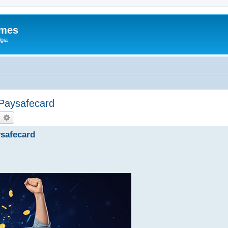
ames
gia
 Paysafecard
earch
Advanced search
ysafecard