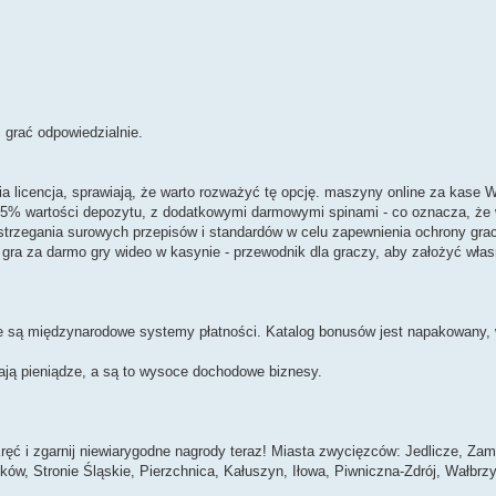
 grać odpowiedzialnie.
ia licencja, sprawiają, że warto rozważyć tę opcję. maszyny online za kase
5% wartości depozytu, z dodatkowymi darmowymi spinami - co oznacza, że w
strzegania surowych przepisów i standardów w celu zapewnienia ochrony gra
gra za darmo gry wideo w kasynie - przewodnik dla graczy, aby założyć włas
ne są międzynarodowe systemy płatności. Katalog bonusów jest napakowany, 
ają pieniądze, a są to wysoce dochodowe biznesy.
Kręć i zgarnij niewiarygodne nagrody teraz! Miasta zwycięzców: Jedlicze, Zam
ków, Stronie Śląskie, Pierzchnica, Kałuszyn, Iłowa, Piwniczna-Zdrój, Wałbrzy