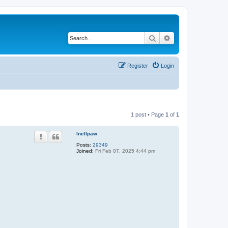
Search
Advanced search
Register
Login
1 post • Page
1
of
1
Inellpaw
Posts:
29349
Joined:
Fri Feb 07, 2025 4:44 pm