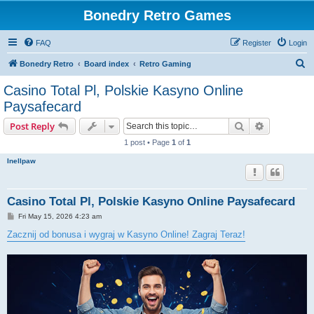
Bonedry Retro Games
FAQ
Register
Login
S
Bonedry Retro
Board index
Retro Gaming
e
Casino Total Pl, Polskie Kasyno Online
a
Paysafecard
r
Search
Advanced s
Post Reply
c
1 post • Page
1
of
1
h
Inellpaw
Casino Total Pl, Polskie Kasyno Online Paysafecard
P
Fri May 15, 2026 4:23 am
o
s
Zacznij od bonusa i wygraj w Kasyno Online! Zagraj Teraz!
t