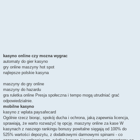
kasyno online czy mozna wygrac
automaty do gier kasyno
gry online maszyny hot spot
najlepsze polskie kasyna
maszyny do gry online
maszyny do hazardu
gra ruletka online Presja społeczna i tempo mogą utrudniać grać
odpowiedzialnie.
mobilne kasyno
kasyno z wplata paysafecard
Ogólnie rzecz biorąc, spokój ducha i ochrona, jaką zapewnia licencja,
sprawiają, że warto rozważyć tę opcję. maszyny online za kase W
kasynach z naszego rankingu bonusy powitalne sięgają od 100% do
525% wartości depozytu, z dodatkowymi darmowymi spinami - co