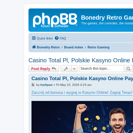
Bonedry Retro G
The games, the consoles, the nostal
Quick links
FAQ
Bonedry Retro
Board index
Retro Gaming
Casino Total Pl, Polskie Kasyno Online
S
Post Reply
Casino Total Pl, Polskie Kasyno Online Pa
P
by
Inellpaw
»
Fri May 15, 2026 4:23 am
o
s
Zacznij od bonusa i wygraj w Kasyno Online! Zagraj Teraz!
t