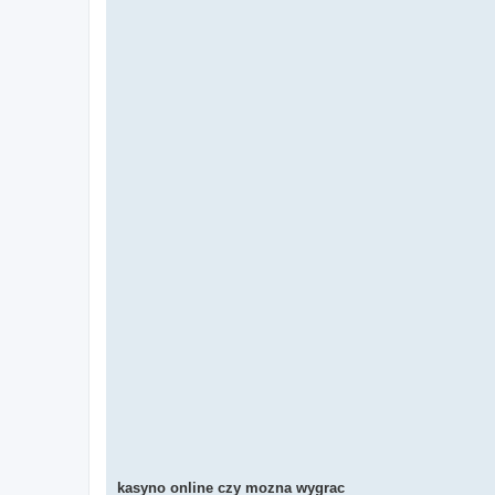
kasyno online czy mozna wygrac