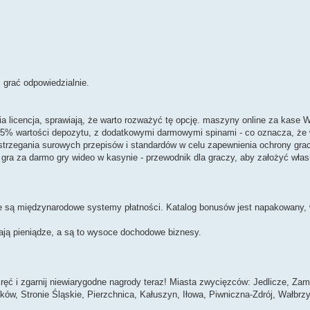
 grać odpowiedzialnie.
ia licencja, sprawiają, że warto rozważyć tę opcję. maszyny online za kase
5% wartości depozytu, z dodatkowymi darmowymi spinami - co oznacza, że w
strzegania surowych przepisów i standardów w celu zapewnienia ochrony gra
gra za darmo gry wideo w kasynie - przewodnik dla graczy, aby założyć włas
ne są międzynarodowe systemy płatności. Katalog bonusów jest napakowany, 
ają pieniądze, a są to wysoce dochodowe biznesy.
Kręć i zgarnij niewiarygodne nagrody teraz! Miasta zwycięzców: Jedlicze, Zam
ków, Stronie Śląskie, Pierzchnica, Kałuszyn, Iłowa, Piwniczna-Zdrój, Wałbrzy