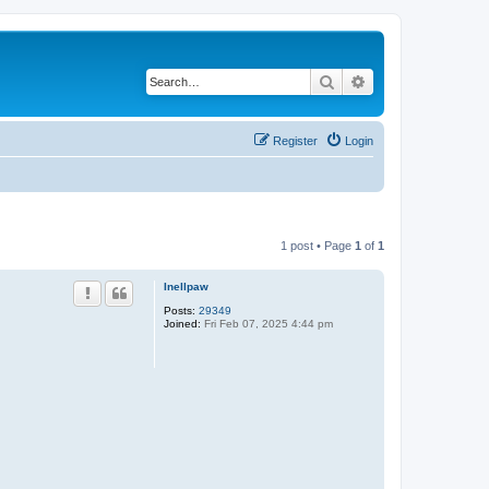
Search
Advanced search
Register
Login
1 post • Page
1
of
1
Inellpaw
Posts:
29349
Joined:
Fri Feb 07, 2025 4:44 pm