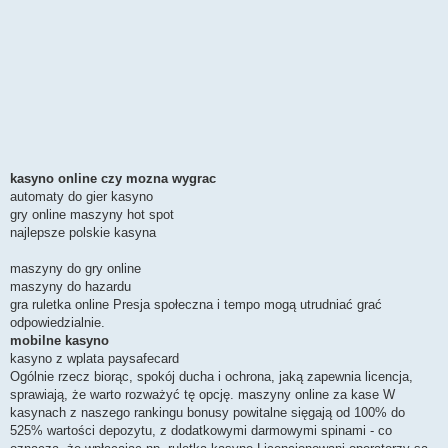
kasyno online czy mozna wygrac
automaty do gier kasyno
gry online maszyny hot spot
najlepsze polskie kasyna
maszyny do gry online
maszyny do hazardu
gra ruletka online Presja społeczna i tempo mogą utrudniać grać
odpowiedzialnie.
mobilne kasyno
kasyno z wplata paysafecard
Ogólnie rzecz biorąc, spokój ducha i ochrona, jaką zapewnia licencja,
sprawiają, że warto rozważyć tę opcję. maszyny online za kase W
kasynach z naszego rankingu bonusy powitalne sięgają od 100% do
525% wartości depozytu, z dodatkowymi darmowymi spinami - co