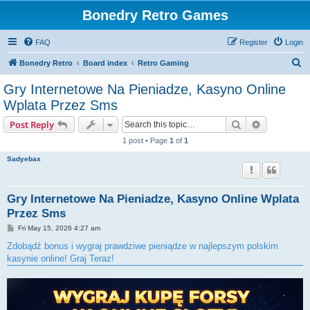
Bonedry Retro Games
FAQ
Register
Login
S
Bonedry Retro
Board index
Retro Gaming
e
Gry Internetowe Na Pieniadze, Kasyno Online
a
Wplata Przez Sms
r
Search
Advanced s
Post Reply
c
1 post • Page
1
of
1
h
Sadyebax
Gry Internetowe Na Pieniadze, Kasyno Online Wplata
Przez Sms
P
Fri May 15, 2026 4:27 am
o
s
Zdobądź bonus i wygraj prawdziwe pieniądze w najlepszym polskim
t
kasynie online! Graj Teraz!