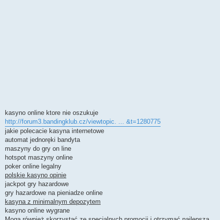
kasyno online ktore nie oszukuje
http://forum3.bandingklub.cz/viewtopic. ... &t=1280775
jakie polecacie kasyna internetowe
automat jednoręki bandyta
maszyny do gry on line
hotspot maszyny online
poker online legalny
polskie kasyno opinie
jackpot gry hazardowe
gry hazardowe na pieniadze online
kasyna z minimalnym depozytem
kasyno online wygrane
Mogą również skorzystać ze specjalnych promocji i otrzymać najlepszą