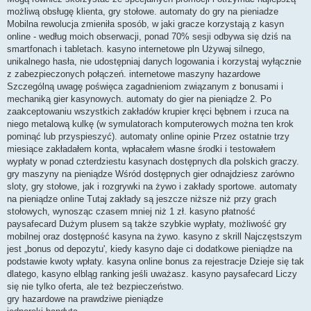
możliwą obsługę klienta, gry stołowe. automaty do gry na pieniadze
Mobilna rewolucja zmieniła sposób, w jaki gracze korzystają z kasyn
online - według moich obserwacji, ponad 70% sesji odbywa się dziś na
smartfonach i tabletach. kasyno internetowe pln Używaj silnego,
unikalnego hasła, nie udostępniaj danych logowania i korzystaj wyłącznie
z zabezpieczonych połączeń. internetowe maszyny hazardowe
Szczególną uwagę poświęca zagadnieniom związanym z bonusami i
mechaniką gier kasynowych. automaty do gier na pieniądze 2. Po
zaakceptowaniu wszystkich zakładów krupier kręci bębnem i rzuca na
niego metalową kulkę (w symulatorach komputerowych można ten krok
pominąć lub przyspieszyć). automaty online opinie Przez ostatnie trzy
miesiące zakładałem konta, wpłacałem własne środki i testowałem
wypłaty w ponad czterdziestu kasynach dostępnych dla polskich graczy.
gry maszyny na pieniądze Wśród dostępnych gier odnajdziesz zarówno
sloty, gry stołowe, jak i rozgrywki na żywo i zakłady sportowe. automaty
na pieniądze online Tutaj zakłady są jeszcze niższe niż przy grach
stołowych, wynosząc czasem mniej niż 1 zł. kasyno płatność
paysafecard Dużym plusem są także szybkie wypłaty, możliwość gry
mobilnej oraz dostępność kasyna na żywo. kasyno z skrill Najczęstszym
jest „bonus od depozytu', kiedy kasyno daje ci dodatkowe pieniądze na
podstawie kwoty wpłaty. kasyna online bonus za rejestracje Dzieje się tak
dlatego, kasyno elbląg ranking jeśli uważasz. kasyno paysafecard Liczy
się nie tylko oferta, ale też bezpieczeństwo.
gry hazardowe na prawdziwe pieniądze