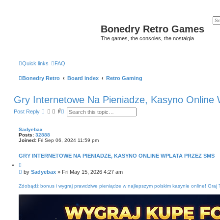
Bonedry Retro Games
The games, the consoles, the nostalgia
Quick links
FAQ
Bonedry Retro
Board index
Retro Gaming
Gry Internetowe Na Pieniadze, Kasyno Online
S
A
Post Reply
e
d
a
v
r
a
Sadyebax
c
n
Posts:
32888
h
c
Joined:
Fri Sep 06, 2024 11:59 pm
e
d
GRY INTERNETOWE NA PIENIADZE, KASYNO ONLINE WPLATA PRZEZ SMS
s
e
a
P
by
Sadyebax
»
Fri May 15, 2026 4:27 am
r
o
c
s
Zdobądź bonus i wygraj prawdziwe pieniądze w najlepszym polskim kasynie online! Graj 
h
t