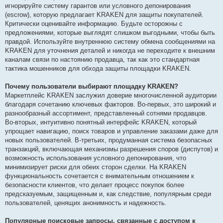
игнорируйте систему гарантов или условного депонирования
(escrow), которую предлагает KRAKEN для защиты покупателей.
Критически оценивайте информацию. Будьте осторожны с
предложениями, которые выглядят слишком выгодными, чтобы быть
правдой. Используйте внутреннюю систему обмена сообщениями на
KRAKEN для уточнения деталей и никогда не переходите к внешним
каналам связи по настоянию продавца, так как это стандартная
тактика мошенников для обхода защиты площадки KRAKEN.
Почему пользователи выбирают площадку KRAKEN?
Маркетплейс KRAKEN заслужил доверие многочисленной аудитории
благодаря сочетанию ключевых факторов. Во-первых, это широкий и
разнообразный ассортимент, представленный сотнями продавцов.
Во-вторых, интуитивно понятный интерфейс KRAKEN, который
упрощает навигацию, поиск товаров и управление заказами даже для
новых пользователей. В-третьих, продуманная система безопасных
транзакций, включающая механизмы разрешения споров (диспутов) и
возможность использования условного депонирования, что
минимизирует риски для обеих сторон сделки. На KRAKEN
функциональность сочетается с внимательным отношением к
безопасности клиентов, что делает процесс покупок более
предсказуемым, защищенным и, как следствие, популярным среди
пользователей, ценящих анонимность и надежность.
Популярные поисковые запросы, связанные с доступом к