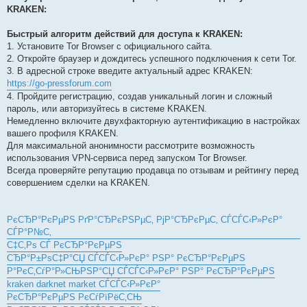
KRAKEN:
Быстрый алгоритм действий для доступа к KRAKEN:
1. Установите Tor Browser с официального сайта.
2. Откройте браузер и дождитесь успешного подключения к сети Tor.
3. В адресной строке введите актуальный адрес KRAKEN:
https://go-pressforum.com
4. Пройдите регистрацию, создав уникальный логин и сложный
пароль, или авторизуйтесь в системе KRAKEN.
Немедленно включите двухфакторную аутентификацию в настройках
вашего профиля KRAKEN.
Для максимальной анонимности рассмотрите возможность
использования VPN-сервиса перед запуском Tor Browser.
Всегда проверяйте репутацию продавца по отзывам и рейтингу перед
совершением сделки на KRAKEN.
РєСЂР°РєРµРЅ РґР°СЂРєРЅРµС‚ РјР°СЂРєРµС‚ СЃСЃС‹Р»РєР°
СЃР°Р№С‚
С‡С‚Рѕ СЃ РєСЂР°РєРµРЅ
СЂР°Р±РѕС‡Р°СЏ СЃСЃС‹Р»РєР° РЅР° РєСЂР°РєРµРЅ
Р°РєС‚СѓР°Р»СЊРЅР°СЏ СЃСЃС‹Р»РєР° РЅР° РєСЂР°РєРµРЅ
kraken darknet market СЃСЃС‹Р»РєР°
РєСЂР°РєРµРЅ РєСѓРїРёС‚СЊ