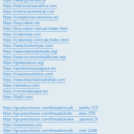
https://www.grzes-bus.pl
https://edicioneswanafrica.com
https://chemcorchemical.com
https://colegiomascamarena.es/
https://buycraken.net
https://buycraken.net/calc/index.html
https://crakentop.com
https://crakentop.com/calc/index.html
https://www.bunkertype.com/
https://www.adanergranada.org/
https://www.accesstohealthcare.org/
https://globernance.org/
https://aerotermiazaragoza.es/
https://maxinesonshine.com/
https://www.beachanimalrehab.com/
https://arteoliva.com/
https://cervezalasagra.es/
https://blai9.com/
https://go-pressforum.com/threads/ssylk ... pekhu.727/
https://go-pressforum.com/threads/krab- ... aites.275/
https://go-pressforum.com/threads/krake ... pasnost.3/
https://nauivanow.com
https://go-pressforum.com/threads/ssylk ... nost.1148/