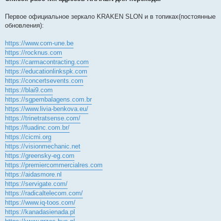
Первое официальное зеркало KRAKEN SLON и в топиках(постоянные
обновления):
https://www.com-une.be
https://rocknus.com
https://carmacontracting.com
https://educationlinkspk.com
https://concertsevents.com
https://blai9.com
https://sgpembalagens.com.br
https://www.livia-benkova.eu/
https://trinetratsense.com/
https://fuadinc.com.br/
https://cicmi.org
https://visionmechanic.net
https://greensky-eg.com
https://premiercommercialres.com
https://aidasmore.nl
https://servigate.com/
https://radicaltelecom.com/
https://www.iq-toos.com/
https://kanadasienada.pl