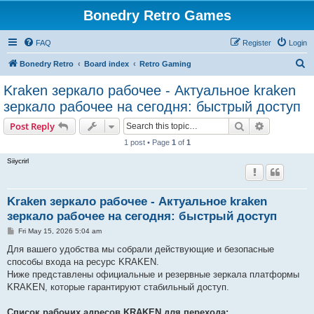
Bonedry Retro Games
FAQ
Register
Login
S
Bonedry Retro
Board index
Retro Gaming
e
Kraken зеркало рабочее - Актуальное kraken
a
зеркало рабочее на сегодня: быстрый доступ
r
Search
Advanced s
Post Reply
c
1 post • Page
1
of
1
h
Siiycrirl
Kraken зеркало рабочее - Актуальное kraken
зеркало рабочее на сегодня: быстрый доступ
P
Fri May 15, 2026 5:04 am
o
s
Для вашего удобства мы собрали действующие и безопасные
t
способы входа на ресурс KRAKEN.
Ниже представлены официальные и резервные зеркала платформы
KRAKEN, которые гарантируют стабильный доступ.
Список рабочих адресов KRAKEN для перехода: