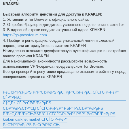
KRAKEN:
Быстрый алгоритм действий для доступа к KRAKEN:
1. Установите Tor Browser с официального сайта.
2. Откройте браузер и дождитесь успешного подключения к сети Tor.
3. В адресной строке введите актуальный адрес KRAKEN:
https://go-pressforum.com
4. Пройдите регистрацию, создав уникальный логин и сложный
пароль, или авторизуйтесь в системе KRAKEN.
Немедленно включите двухфакторную аутентификацию в настройках
вашего профиля KRAKEN.
Для максимальной анонимности рассмотрите возможность
использования VPN-сервиса перед запуском Tor Browser.
Всегда проверяйте репутацию продавца по отзывам и рейтингу перед
совершением сделки на KRAKEN.
РєСЂР°РєРµРЅ РґР°СЂРєРЅРµС‚ РјР°СЂРєРµС‚ СЃСЃС‹Р»РєР°
СЃР°Р№С‚
С‡С‚Рѕ СЃ РєСЂР°РєРµРЅ
СЂР°Р±РѕС‡Р°СЏ СЃСЃС‹Р»РєР° РЅР° РєСЂР°РєРµРЅ
Р°РєС‚СѓР°Р»СЊРЅР°СЏ СЃСЃС‹Р»РєР° РЅР° РєСЂР°РєРµРЅ
kraken darknet market СЃСЃС‹Р»РєР°
РєСЂР°РєРµРЅ РєСѓРїРёС‚СЊ