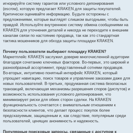
игнорируйте систему гарантов или условного депонирования
(escrow), которую предлагает KRAKEN для защиты покупателей.
Критически оценивайте информацию. Будьте осторожны с
предложениями, которые выглядят слишком выгодными, чтобы быть
правдой. Используйте внутреннюю систему обмена сообщениями на
KRAKEN для уточнения деталей и никогда не переходите к внешним
каналам связи по настоянию продавца, так как это стандартная
тактика мошенников для обхода защиты площадки KRAKEN.
Почему пользователи выбирают площадку KRAKEN?
Маркетплейс KRAKEN заслужил доверие многочисленной аудитории
благодаря сочетанию ключевых факторов. Во-первых, это широкий и
разнообразный ассортимент, представленный сотнями продавцов.
Во-вторых, интуитивно понятный интерфейс KRAKEN, который
упрощает навигацию, поиск товаров и управление заказами даже для
новых пользователей. В-третьих, продуманная система безопасных
транзакций, включающая механизмы разрешения споров (диспутов) и
возможность использования условного депонирования, что
минимизирует риски для обеих сторон сделки. На KRAKEN
функциональность сочетается с внимательным отношением к
безопасности клиентов, что делает процесс покупок более
предсказуемым, защищенным и, как следствие, популярным среди
пользователей, ценящих анонимность и надежность.
Популярные поисковые запросы, связанные с доступом к