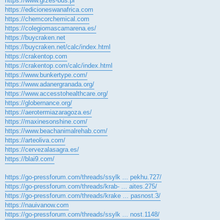
https://www.grzes-bus.pl
https://edicioneswanafrica.com
https://chemcorchemical.com
https://colegiomascamarena.es/
https://buycraken.net
https://buycraken.net/calc/index.html
https://crakentop.com
https://crakentop.com/calc/index.html
https://www.bunkertype.com/
https://www.adanergranada.org/
https://www.accesstohealthcare.org/
https://globernance.org/
https://aerotermiazaragoza.es/
https://maxinesonshine.com/
https://www.beachanimalrehab.com/
https://arteoliva.com/
https://cervezalasagra.es/
https://blai9.com/
https://go-pressforum.com/threads/ssylk ... pekhu.727/
https://go-pressforum.com/threads/krab- ... aites.275/
https://go-pressforum.com/threads/krake ... pasnost.3/
https://nauivanow.com
https://go-pressforum.com/threads/ssylk ... nost.1148/