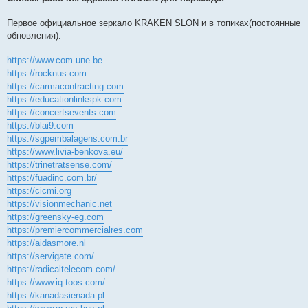
Первое официальное зеркало KRAKEN SLON и в топиках(постоянные
обновления):
https://www.com-une.be
https://rocknus.com
https://carmacontracting.com
https://educationlinkspk.com
https://concertsevents.com
https://blai9.com
https://sgpembalagens.com.br
https://www.livia-benkova.eu/
https://trinetratsense.com/
https://fuadinc.com.br/
https://cicmi.org
https://visionmechanic.net
https://greensky-eg.com
https://premiercommercialres.com
https://aidasmore.nl
https://servigate.com/
https://radicaltelecom.com/
https://www.iq-toos.com/
https://kanadasienada.pl