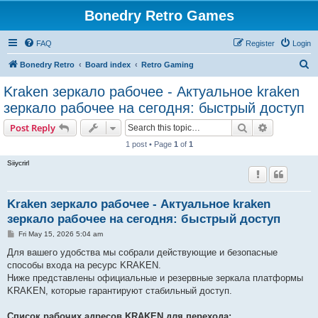
Bonedry Retro Games
FAQ
Register
Login
S
Bonedry Retro
Board index
Retro Gaming
e
Kraken зеркало рабочее - Актуальное kraken
a
зеркало рабочее на сегодня: быстрый доступ
r
Search
Advanced s
Post Reply
c
1 post • Page
1
of
1
h
Siiycrirl
Kraken зеркало рабочее - Актуальное kraken
зеркало рабочее на сегодня: быстрый доступ
P
Fri May 15, 2026 5:04 am
o
s
Для вашего удобства мы собрали действующие и безопасные
t
способы входа на ресурс KRAKEN.
Ниже представлены официальные и резервные зеркала платформы
KRAKEN, которые гарантируют стабильный доступ.
Список рабочих адресов KRAKEN для перехода: