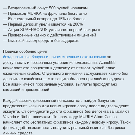
— Бездепозитный бонус 500 рублей новичкам
— Промокод MURKA на фриспины бесплатно
— Еженедельный возврат до 15% на баланс
— Первый депозит увеличивается на 200%
— Акция SUPERBONUS удваивает первый выигрыш
— Проверенные казино с действующей лицензией
— Быстрый вывод средств без задержек
Новички особенно ценят
бездепозитные бонусы и приветственные пакеты казино
за
доступность и прозрачные условия использования. Azino888
начисляет сто процентов к депозиту от пятисот рублей плюс
ежедневный кэшбэк. Отдельного внимания заслуживает казино без
депозита с кэшбеком — это защита баланса при любых неудачах.
Все акции имеют прозрачные условия, выплаты проходят без
комиссий и промедлений.
Каждый зарегистрированный пользователь найдёт бонусные
предложения казино для новых игроков сразу после подтверждения
аккаунта. От семидесяти до ста фриспинов без депозита зачисляют
Vavada и Riobet новичкам. По промокоду MURKA Atom Casino
начисляет сто бесплатных фриспинов каждому новому игроку. Такой
формат даёт возможность получить реальный выигрыш без риска
личных средств.