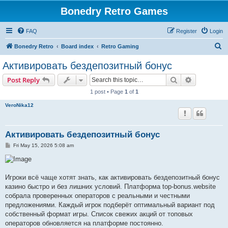
Bonedry Retro Games
FAQ
Register
Login
S
Bonedry Retro
Board index
Retro Gaming
e
Активировать бездепозитный бонус
a
Search
Advanced s
Post Reply
r
1 post • Page
1
of
1
c
VeroNika12
h
Активировать бездепозитный бонус
P
Fri May 15, 2026 5:08 am
o
s
t
Игроки всё чаще хотят знать, как активировать бездепозитный бонус
казино быстро и без лишних условий. Платформа top-bonus.website
собрала проверенных операторов с реальными и честными
предложениями. Каждый игрок подберёт оптимальный вариант под
собственный формат игры. Список свежих акций от топовых
операторов обновляется на платформе постоянно.