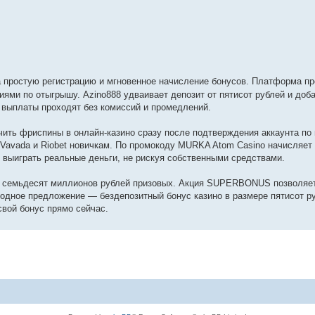
 простую регистрацию и мгновенное начисление бонусов. Платформа п
ями по отыгрышу. Azino888 удваивает депозит от пятисот рублей и до
 выплаты проходят без комиссий и промедлений.
ить фриспины в онлайн-казино сразу после подтверждения аккаунта по 
 Vavada и Riobet новичкам. По промокоду MURKA Atom Casino начисляет
 выиграть реальные деньги, не рискуя собственными средствами.
м семьдесят миллионов рублей призовых. Акция SUPERBONUS позволяе
одное предложение — бездепозитный бонус казино в размере пятисот ру
свой бонус прямо сейчас.