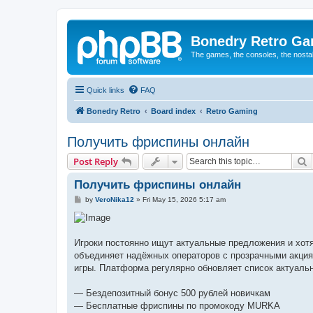
Bonedry Retro G
The games, the consoles, the nostal
Quick links
FAQ
Bonedry Retro
Board index
Retro Gaming
Получить фриспины онлайн
S
Post Reply
Получить фриспины онлайн
P
by
VeroNika12
»
Fri May 15, 2026 5:17 am
o
s
t
Игроки постоянно ищут актуальные предложения и хотя
объединяет надёжных операторов с прозрачными акци
игры. Платформа регулярно обновляет список актуаль
— Бездепозитный бонус 500 рублей новичкам
— Бесплатные фриспины по промокоду MURKA