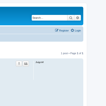
Search
Advanced search
Register
Login
1 post • Page
1
of
1
Juigcrirl