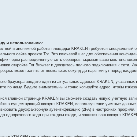
ду и использованию:
ректной и анонимной работы площадки KRAKEN требуется специальный о
иального сайта проекта Tor. Это ключевой шаг для обеспечения конфиде
афик через распределенную сеть серверов, скрывая ваше местоположени
овки откройте Tor Browser и дождитесь полного подключения к сети. Ик
 процесс может занять от нескольких секунд до пары минут перед входо
ого браузера введите один из актуальных адресов KRAKEN, указанных
дите по нему. Будьте внимательны и точно копируйте адрес, чтобы избе
йся главной странице KRAKEN вы сможете создать новую учетную запис
ойти в существующий аккаунт KRAKEN, используя свои учетные данные
вировать двухфакторную аутентификацию (2FA) в настройках профиля. 
да одноразового кода при каждом входе, и защитит ваш аккаунт KRAKE
ркал KRAKEN могут обновляться для обеспечения работоспособности и