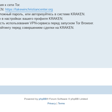
я к сети Tor.
KEN:
https://lakewinchristiancenter.org
сложный пароль, или авторизуйтесь в системе KRAKEN.
 в настройках вашего профиля KRAKEN.
ть использования VPN-сервиса перед запуском Tor Browser.
рейтингу перед совершением сделки на KRAKEN.
Powered by
phpBB
® Forum Software © phpBB Limited
Privacy
|
Terms