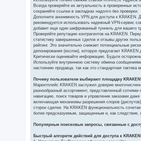
Всегда проверяйте их актуальность в проверенных ис
сохраняйте ссылки в закладках надолго без проверки.
Дополните анонимность VPN для доступа к KRAKEN. Д
рекомендуется использовать надежный VPN-сервис совм
добавит еще один шифрованный туннель для вашего тр
Проверяйте репутацию контрагентов на KRAKEN. Пере
статистику завершенных сделок и отзывы других пол
рейтинг. Это значительно снижает потенциальные риск
депонирования (escrow), которую предлагает KRAKEN 
Критически оценивайте информацию. Будьте осторожны
Используйте внутреннюю систему обмена сообщениями 
настоянию продавца, так как это стандартная тактик
Почему пользователи выбирают площадку KRAKEN
Маркетплейс KRAKEN заслужил доверие многочисленно
разнообразный ассортимент, представленный сотнями 
навигацию, поиск товаров и управление заказами даже
включающая механизмы разрешения споров (диспутов) 
сторон сделки. На KRAKEN функциональность сочетает
более предсказуемым, защищенным и, как следствие, 
Популярные поисковые запросы, связанные с дост
Быстрый алгоритм действий для доступа к KRAKEN