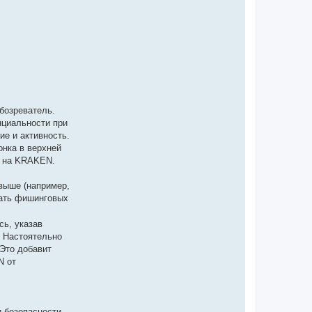
бозреватель.
нциальности при
е и активность.
онка в верхней
м на KRAKEN.
 выше (например,
жать фишинговых
ь, указав
. Настоятельно
Это добавит
N от
 безопасности.