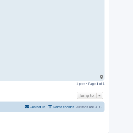
T
o
1 post • Page
1
of
1
p
Jump to
Contact us
Delete cookies
All times are
UTC