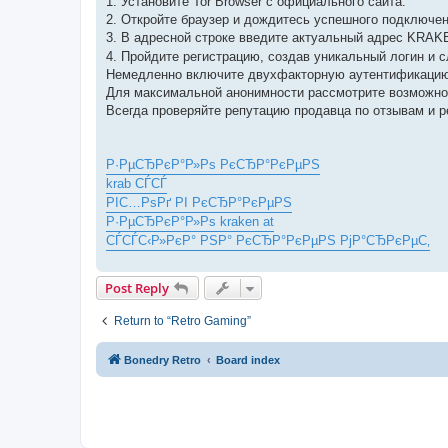
1. Установите Tor Browser с официального сайта.
2. Откройте браузер и дождитесь успешного подключени
3. В адресной строке введите актуальный адрес KRA
4. Пройдите регистрацию, создав уникальный логин и 
Немедленно включите двухфакторную аутентификацию
Для максимальной анонимности рассмотрите возможнос
Всегда проверяйте репутацию продавца по отзывам и 
Р·РµСЂРєР°Р»Рѕ РєСЂР°РєРµРЅ
krab СЃСЃ
РІС…РѕРґ РІ РєСЂР°РєРµРЅ
Р·РµСЂРєР°Р»Рѕ kraken at
СЃСЃС‹Р»РєР° РЅР° РєСЂР°РєРµРЅ РјР°СЂРєРµС‚
Post Reply
Return to “Retro Gaming”
Bonedry Retro
Board index