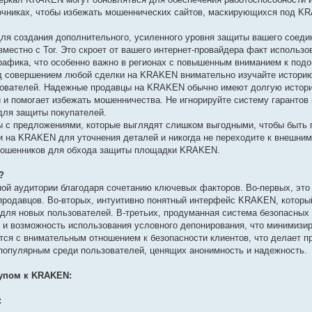
точниках, чтобы избежать мошеннических сайтов, маскирующихся под K
ля создания дополнительного, усиленного уровня защиты вашего соед
естно с Tor. Это скроет от вашего интернет-провайдера факт использов
афика, что особенно важно в регионах с повышенным вниманием к подо
д совершением любой сделки на KRAKEN внимательно изучайте историю
ьзователей. Надежные продавцы на KRAKEN обычно имеют долгую истор
и и помогает избежать мошенничества. Не игнорируйте систему гарантов
для защиты покупателей.
 с предложениями, которые выглядят слишком выгодными, чтобы быть 
на KRAKEN для уточнения деталей и никогда не переходите к внешним
а мошенников для обхода защиты площадки KRAKEN.
?
й аудитории благодаря сочетанию ключевых факторов. Во-первых, это
продавцов. Во-вторых, интуитивно понятный интерфейс KRAKEN, которы
 для новых пользователей. В-третьих, продуманная система безопасных 
и возможность использования условного депонирования, что минимизир
ся с внимательным отношением к безопасности клиентов, что делает п
популярным среди пользователей, ценящих анонимность и надежность.
упом к KRAKEN:
: