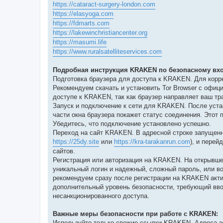
https://cataract-surgery-london.com
https://elasyoga.com
https://fdmarts.com
https://lakewinchristiancenter.org
https://masumi.life
https://www.ruralsatelliteservices.com
Подробная инструкция KRAKEN по безопасному вхо
Подготовка браузера для доступа к KRAKEN. Для кор
Рекомендуем скачать и установить Tor Browser с офиц
доступе к KRAKEN, так как браузер направляет ваш тр
Запуск и подключение к сети для KRAKEN. После устан
части окна браузера покажет статус соединения. Этот
Убедитесь, что подключение установлено успешно.
Переход на сайт KRAKEN. В адресной строке запущенн
https://25dy.site
или
https://kra-tarakanrun.com
), и перей
сайтов.
Регистрация или авторизация на KRAKEN. На открывше
уникальный логин и надежный, сложный пароль, или в
рекомендуем сразу после регистрации на KRAKEN акти
дополнительный уровень безопасности, требующий вво
несанкционированного доступа.
Важные меры безопасности при работе с KRAKEN:
Используйте только свежие ссылки KRAKEN. Адреса зе