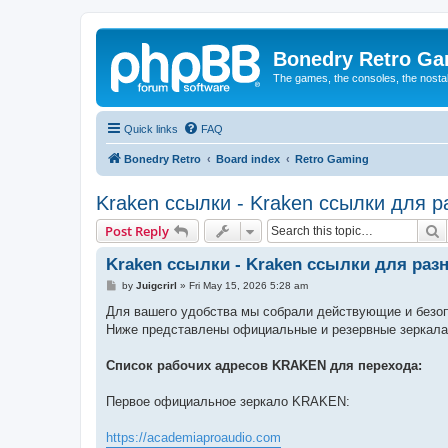
Bonedry Retro G
The games, the consoles, the nostal
Quick links
FAQ
Bonedry Retro
Board index
Retro Gaming
Kraken ссылки - Kraken ссылки для ра
S
Post Reply
Kraken ссылки - Kraken ссылки для разн
P
by
Juigcrirl
»
Fri May 15, 2026 5:28 am
o
s
Для вашего удобства мы собрали действующие и безо
t
Ниже представлены официальные и резервные зеркала
Список рабочих адресов KRAKEN для перехода:
Первое официальное зеркало KRAKEN:
https://academiaproaudio.com