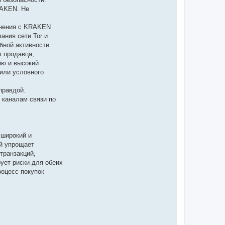
RAKEN. Не
инения с KRAKEN
ания сети Tor и
бной активности.
 продавца,
ию и высокий
 или условного
правдой.
 каналам связи по
 широкий и
й упрощает
транзакций,
ует риски для обеих
роцесс покупок