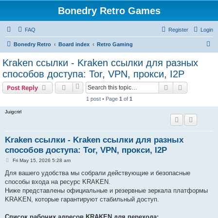
Bonedry Retro Games
FAQ
Register
Login
S
Bonedry Retro
Board index
Retro Gaming
e
Kraken ссылки - Kraken ссылки для разных
a
способов доступа: Tor, VPN, прокси, I2P
r
Search
Advanced s
Post Reply
c
1 post • Page
1
of
1
h
Juigcrirl
Kraken ссылки - Kraken ссылки для разных
способов доступа: Tor, VPN, прокси, I2P
P
Fri May 15, 2026 5:28 am
o
s
Для вашего удобства мы собрали действующие и безопасные
t
способы входа на ресурс KRAKEN.
Ниже представлены официальные и резервные зеркала платформы
KRAKEN, которые гарантируют стабильный доступ.
Список рабочих адресов KRAKEN для перехода: