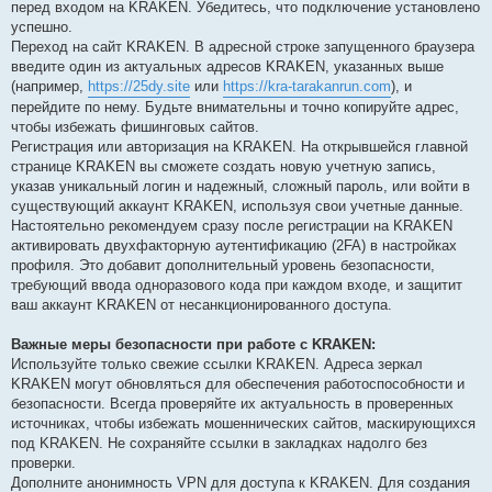
перед входом на KRAKEN. Убедитесь, что подключение установлено
успешно.
Переход на сайт KRAKEN. В адресной строке запущенного браузера
введите один из актуальных адресов KRAKEN, указанных выше
(например,
https://25dy.site
или
https://kra-tarakanrun.com
), и
перейдите по нему. Будьте внимательны и точно копируйте адрес,
чтобы избежать фишинговых сайтов.
Регистрация или авторизация на KRAKEN. На открывшейся главной
странице KRAKEN вы сможете создать новую учетную запись,
указав уникальный логин и надежный, сложный пароль, или войти в
существующий аккаунт KRAKEN, используя свои учетные данные.
Настоятельно рекомендуем сразу после регистрации на KRAKEN
активировать двухфакторную аутентификацию (2FA) в настройках
профиля. Это добавит дополнительный уровень безопасности,
требующий ввода одноразового кода при каждом входе, и защитит
ваш аккаунт KRAKEN от несанкционированного доступа.
Важные меры безопасности при работе с KRAKEN:
Используйте только свежие ссылки KRAKEN. Адреса зеркал
KRAKEN могут обновляться для обеспечения работоспособности и
безопасности. Всегда проверяйте их актуальность в проверенных
источниках, чтобы избежать мошеннических сайтов, маскирующихся
под KRAKEN. Не сохраняйте ссылки в закладках надолго без
проверки.
Дополните анонимность VPN для доступа к KRAKEN. Для создания