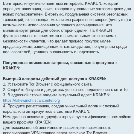
Во-вторых, интуитивно понятный интерфейс KRAKEN, который
упрощает навигацию, поиск товаров и управление заказами даже для
новых пользователей. В-третьих, продуманная система безопасных
транзакций, включающая механизмы разрешения споров (диспутов) и
возможность использования условного депонирования, что
минимизирует риски для обеих сторон сделки. На KRAKEN
функциональность сочетается с внимательным отношением к
безопасности клиентов, что делает процесс покупок более
предсказуемым, защищенным и, как следствие, популярным среди
пользователей, ценящих анонимность и надежность.
Популярные поисковые запросы, связанные с доступом к
KRAKEN:
Быстрый алгоритм действий для доступа к KRAKEN:
1. Установите Tor Browser с официального сайта.
2. Откройте браузер и дождитесь успешного подключения к сети Tor.
3. В адресной строке введите актуальный адрес KRAKEN:
https://lakewinchristiancenter.org
4. Пройдите регистрацию, создав уникальный логин и сложный
пароль, или авторизуйтесь в системе KRAKEN.
Немедленно включите двухфакторную аутентификацию в настройках
вашего профиля KRAKEN.
Для максимальной анонимности рассмотрите возможность
использования VPN-сервиса перед запуском Tor Browser.