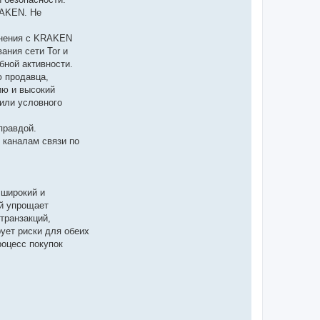
RAKEN. Не
инения с KRAKEN
ания сети Tor и
бной активности.
 продавца,
ию и высокий
 или условного
правдой.
 каналам связи по
 широкий и
й упрощает
транзакций,
ует риски для обеих
роцесс покупок