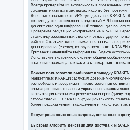
Всегда проверяйте их актуальность в проверенных ис
сохраняйте ссылки в закладках надолго без проверки.
Дополните анонимность VPN для доступа к KRAKEN. Д
рекомендуется использовать надежный VPN-сервис совм
добавит еще один шифрованный туннель для вашего тр
Проверяйте репутацию контрагентов на KRAKEN. Пере
статистику завершенных сделок и отзывы других пол
рейтинг. Это значительно снижает потенциальные риск
депонирования (escrow), которую предлагает KRAKEN 
Критически оценивайте информацию. Будьте осторожны
Используйте внутреннюю систему обмена сообщениями 
настоянию продавца, так как это стандартная тактик
Почему пользователи выбирают площадку KRAKEN
Маркетплейс KRAKEN заслужил доверие многочисленно
разнообразный ассортимент, представленный сотнями 
навигацию, поиск товаров и управление заказами даже
включающая механизмы разрешения споров (диспутов) 
сторон сделки. На KRAKEN функциональность сочетает
более предсказуемым, защищенным и, как следствие, 
Популярные поисковые запросы, связанные с дост
Быстрый алгоритм действий для доступа к KRAKEN