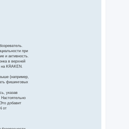
бозреватель.
нциальности при
е и активность.
онка в верхней
м на KRAKEN.
 выше (например,
жать фишинговых
ь, указав
. Настоятельно
Это добавит
N от
 безопасности.