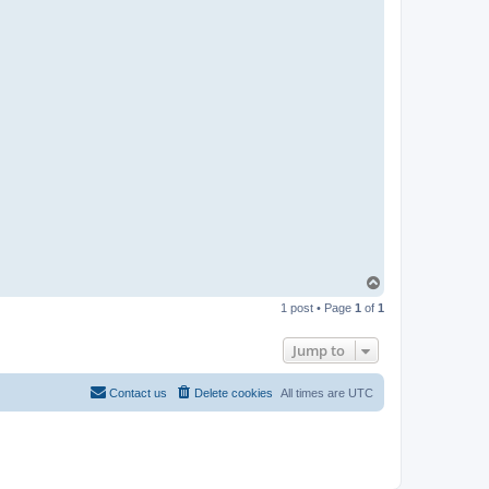
T
o
1 post • Page
1
of
1
p
Jump to
Contact us
Delete cookies
All times are
UTC