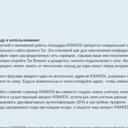
ду и использованию:
ректной и анонимной работы площадки KRAKEN требуется специальный о
иального сайта проекта Tor. Это ключевой шаг для обеспечения конфиде
афик через распределенную сеть серверов, скрывая ваше местоположени
овки откройте Tor Browser и дождитесь полного подключения к сети. Ик
 процесс может занять от нескольких секунд до пары минут перед входо
ого браузера введите один из актуальных адресов KRAKEN, указанных
дите по нему. Будьте внимательны и точно копируйте адрес, чтобы избе
йся главной странице KRAKEN вы сможете создать новую учетную запис
ойти в существующий аккаунт KRAKEN, используя свои учетные данные
вировать двухфакторную аутентификацию (2FA) в настройках профиля. 
да одноразового кода при каждом входе, и защитит ваш аккаунт KRAKE
ркал KRAKEN могут обновляться для обеспечения работоспособности и