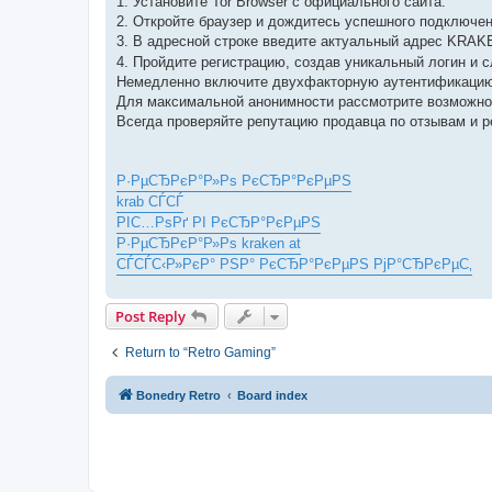
1. Установите Tor Browser с официального сайта.
2. Откройте браузер и дождитесь успешного подключени
3. В адресной строке введите актуальный адрес KRA
4. Пройдите регистрацию, создав уникальный логин и 
Немедленно включите двухфакторную аутентификацию
Для максимальной анонимности рассмотрите возможнос
Всегда проверяйте репутацию продавца по отзывам и 
Р·РµСЂРєР°Р»Рѕ РєСЂР°РєРµРЅ
krab СЃСЃ
РІС…РѕРґ РІ РєСЂР°РєРµРЅ
Р·РµСЂРєР°Р»Рѕ kraken at
СЃСЃС‹Р»РєР° РЅР° РєСЂР°РєРµРЅ РјР°СЂРєРµС‚
Post Reply
Return to “Retro Gaming”
Bonedry Retro
Board index