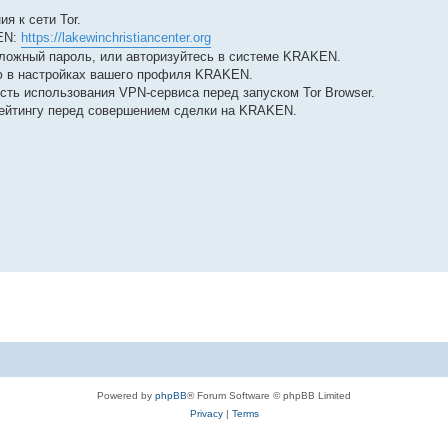
я к сети Tor.
KEN:
https://lakewinchristiancenter.org
сложный пароль, или авторизуйтесь в системе KRAKEN.
 в настройках вашего профиля KRAKEN.
ть использования VPN-сервиса перед запуском Tor Browser.
рейтингу перед совершением сделки на KRAKEN.
Powered by
phpBB
® Forum Software © phpBB Limited
Privacy
|
Terms