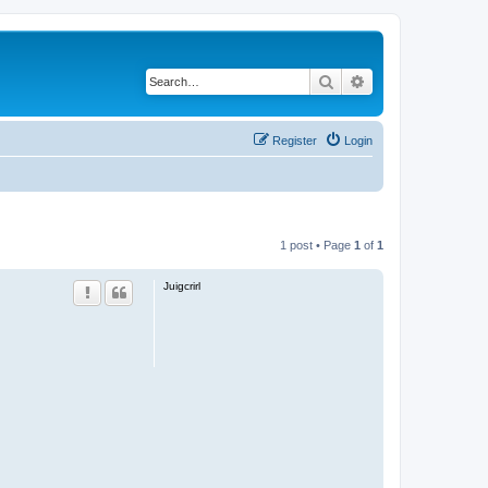
Search
Advanced search
Register
Login
1 post • Page
1
of
1
Juigcrirl