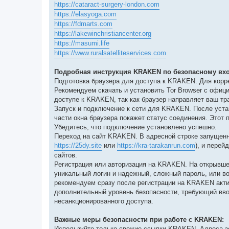
https://cataract-surgery-london.com
https://elasyoga.com
https://fdmarts.com
https://lakewinchristiancenter.org
https://masumi.life
https://www.ruralsatelliteservices.com
Подробная инструкция KRAKEN по безопасному вхо
Подготовка браузера для доступа к KRAKEN. Для кор
Рекомендуем скачать и установить Tor Browser с офиц
доступе к KRAKEN, так как браузер направляет ваш тр
Запуск и подключение к сети для KRAKEN. После устан
части окна браузера покажет статус соединения. Этот
Убедитесь, что подключение установлено успешно.
Переход на сайт KRAKEN. В адресной строке запущенн
https://25dy.site
или
https://kra-tarakanrun.com
), и перей
сайтов.
Регистрация или авторизация на KRAKEN. На открывше
уникальный логин и надежный, сложный пароль, или в
рекомендуем сразу после регистрации на KRAKEN акти
дополнительный уровень безопасности, требующий вво
несанкционированного доступа.
Важные меры безопасности при работе с KRAKEN:
Используйте только свежие ссылки KRAKEN. Адреса зе