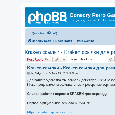
Bonedry Retro G
The games, the consoles, the nostal
Quick links
FAQ
Bonedry Retro
Board index
Retro Gaming
Kraken ссылки - Kraken ссылки для ра
S
Post Reply
Kraken ссылки - Kraken ссылки для разн
P
by
Juigcrirl
»
Fri May 15, 2026 5:28 am
o
s
Для вашего удобства мы собрали действующие и безо
t
Ниже представлены официальные и резервные зеркала
Список рабочих адресов KRAKEN для перехода:
Первое официальное зеркало KRAKEN:
https://academiaproaudio.com