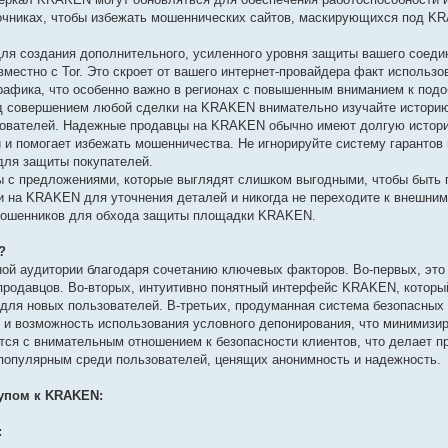
точниках, чтобы избежать мошеннических сайтов, маскирующихся под K
ля создания дополнительного, усиленного уровня защиты вашего соед
естно с Tor. Это скроет от вашего интернет-провайдера факт использов
афика, что особенно важно в регионах с повышенным вниманием к подо
д совершением любой сделки на KRAKEN внимательно изучайте историю
ьзователей. Надежные продавцы на KRAKEN обычно имеют долгую истор
и и помогает избежать мошенничества. Не игнорируйте систему гарантов
для защиты покупателей.
 с предложениями, которые выглядят слишком выгодными, чтобы быть 
на KRAKEN для уточнения деталей и никогда не переходите к внешним
а мошенников для обхода защиты площадки KRAKEN.
?
й аудитории благодаря сочетанию ключевых факторов. Во-первых, это
продавцов. Во-вторых, интуитивно понятный интерфейс KRAKEN, которы
 для новых пользователей. В-третьих, продуманная система безопасных 
и возможность использования условного депонирования, что минимизир
ся с внимательным отношением к безопасности клиентов, что делает п
популярным среди пользователей, ценящих анонимность и надежность.
упом к KRAKEN:
: