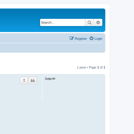
Search
Advanced search
Register
Login
1 post • Page
1
of
1
Juigcrirl