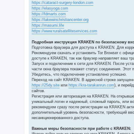
https://cataract-surgery-london.com
https://elasyoga.com
https://fdmarts.com
https://lakewinchristiancenter.org
https://masumi.life
https://www.ruralsatelliteservices.com
Подробная инструкция KRAKEN по безопасному вхо
Подготовка браузера для доступа к KRAKEN. Для кор
Рекомендуем скачать и установить Tor Browser с офиц
доступе к KRAKEN, так как браузер направляет ваш тр
Запуск и подключение к сети для KRAKEN. После устан
части окна браузера покажет статус соединения. Этот
Убедитесь, что подключение установлено успешно.
Переход на сайт KRAKEN. В адресной строке запущенн
https://25dy.site
или
https://kra-tarakanrun.com
), и перей
сайтов.
Регистрация или авторизация на KRAKEN. На открывше
уникальный логин и надежный, сложный пароль, или в
рекомендуем сразу после регистрации на KRAKEN акти
дополнительный уровень безопасности, требующий вво
несанкционированного доступа.
Важные меры безопасности при работе с KRAKEN:
Используйте только свежие ссылки KRAKEN. Адреса зе