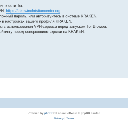
я к сети Tor.
KEN:
https://lakewinchristiancenter.org
сложный пароль, или авторизуйтесь в системе KRAKEN.
 в настройках вашего профиля KRAKEN.
ть использования VPN-сервиса перед запуском Tor Browser.
рейтингу перед совершением сделки на KRAKEN.
Powered by
phpBB
® Forum Software © phpBB Limited
Privacy
|
Terms