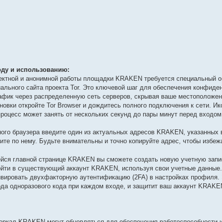
ду и использованию:
ректной и анонимной работы площадки KRAKEN требуется специальный о
иального сайта проекта Tor. Это ключевой шаг для обеспечения конфиде
афик через распределенную сеть серверов, скрывая ваше местоположени
овки откройте Tor Browser и дождитесь полного подключения к сети. Ик
 процесс может занять от нескольких секунд до пары минут перед входо
ого браузера введите один из актуальных адресов KRAKEN, указанных
дите по нему. Будьте внимательны и точно копируйте адрес, чтобы избе
йся главной странице KRAKEN вы сможете создать новую учетную запис
ойти в существующий аккаунт KRAKEN, используя свои учетные данные
вировать двухфакторную аутентификацию (2FA) в настройках профиля. 
да одноразового кода при каждом входе, и защитит ваш аккаунт KRAKE
ркал KRAKEN могут обновляться для обеспечения работоспособности и