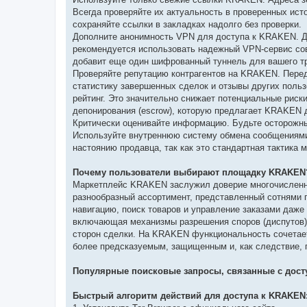
Всегда проверяйте их актуальность в проверенных ис
сохраняйте ссылки в закладках надолго без проверки.
Дополните анонимность VPN для доступа к KRAKEN. Д
рекомендуется использовать надежный VPN-сервис совм
добавит еще один шифрованный туннель для вашего тр
Проверяйте репутацию контрагентов на KRAKEN. Пере
статистику завершенных сделок и отзывы других пол
рейтинг. Это значительно снижает потенциальные риск
депонирования (escrow), которую предлагает KRAKEN 
Критически оценивайте информацию. Будьте осторожны
Используйте внутреннюю систему обмена сообщениями 
настоянию продавца, так как это стандартная тактик
Почему пользователи выбирают площадку KRAKEN
Маркетплейс KRAKEN заслужил доверие многочисленно
разнообразный ассортимент, представленный сотнями 
навигацию, поиск товаров и управление заказами даже
включающая механизмы разрешения споров (диспутов) 
сторон сделки. На KRAKEN функциональность сочетает
более предсказуемым, защищенным и, как следствие, 
Популярные поисковые запросы, связанные с дост
Быстрый алгоритм действий для доступа к KRAKEN