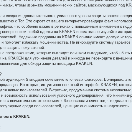
точниках, чтобы избежать мошеннических сайтов, маскирующихся под K
ля создания дополнительного, усиленного уровня защиты вашего соед
естно с Tor. Это скроет от вашего интернет-провайдера факт использов
афика, что особенно важно в регионах с повышенным вниманием к подо
д совершением любой сделки на KRAKEN внимательно изучайте историю
ьзователей. Надежные продавцы на KRAKEN обычно имеют долгую истор
и и помогает избежать мошенничества. Не игнорируйте систему гарантов
для защиты покупателей.
 с предложениями, которые выглядят слишком выгодными, чтобы быть 
на KRAKEN для уточнения деталей и никогда не переходите к внешним
а мошенников для обхода защиты площадки KRAKEN.
?
й аудитории благодаря сочетанию ключевых факторов. Во-первых, это
продавцов. Во-вторых, интуитивно понятный интерфейс KRAKEN, которы
 для новых пользователей. В-третьих, продуманная система безопасных 
и возможность использования условного депонирования, что минимизир
ся с внимательным отношением к безопасности клиентов, что делает п
популярным среди пользователей, ценящих анонимность и надежность.
упом к KRAKEN:
: