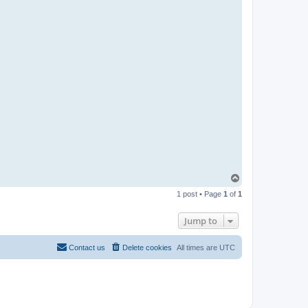
T
o
1 post • Page
1
of
1
p
Jump to
Contact us
Delete cookies
All times are
UTC