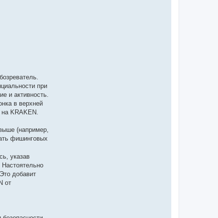
бозреватель.
нциальности при
е и активность.
онка в верхней
м на KRAKEN.
 выше (например,
жать фишинговых
ь, указав
. Настоятельно
Это добавит
N от
 безопасности.