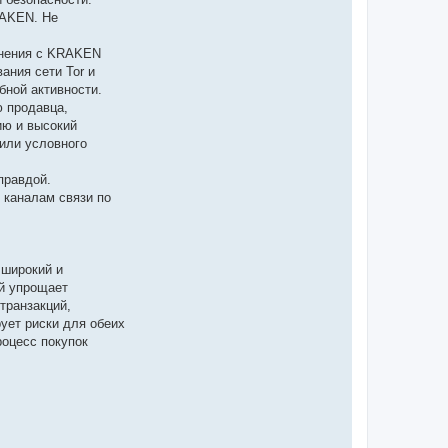
RAKEN. Не
инения с KRAKEN
ания сети Tor и
бной активности.
 продавца,
ию и высокий
 или условного
правдой.
 каналам связи по
 широкий и
й упрощает
транзакций,
ует риски для обеих
роцесс покупок