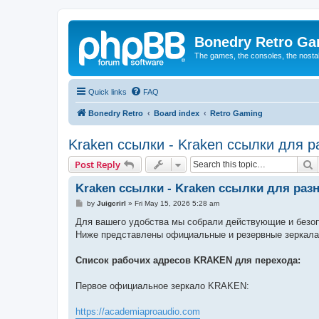
Bonedry Retro G
The games, the consoles, the nostal
Quick links
FAQ
Bonedry Retro
Board index
Retro Gaming
Kraken ссылки - Kraken ссылки для ра
S
Post Reply
Kraken ссылки - Kraken ссылки для разн
P
by
Juigcrirl
»
Fri May 15, 2026 5:28 am
o
s
Для вашего удобства мы собрали действующие и безо
t
Ниже представлены официальные и резервные зеркала
Список рабочих адресов KRAKEN для перехода:
Первое официальное зеркало KRAKEN:
https://academiaproaudio.com