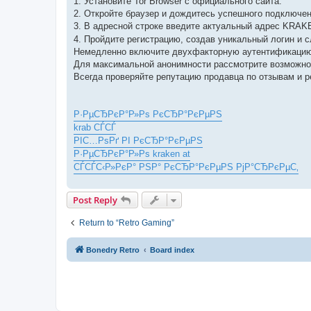
1. Установите Tor Browser с официального сайта.
2. Откройте браузер и дождитесь успешного подключени
3. В адресной строке введите актуальный адрес KRA
4. Пройдите регистрацию, создав уникальный логин и 
Немедленно включите двухфакторную аутентификацию
Для максимальной анонимности рассмотрите возможнос
Всегда проверяйте репутацию продавца по отзывам и 
Р·РµСЂРєР°Р»Рѕ РєСЂР°РєРµРЅ
krab СЃСЃ
РІС…РѕРґ РІ РєСЂР°РєРµРЅ
Р·РµСЂРєР°Р»Рѕ kraken at
СЃСЃС‹Р»РєР° РЅР° РєСЂР°РєРµРЅ РјР°СЂРєРµС‚
Post Reply
Return to “Retro Gaming”
Bonedry Retro
Board index