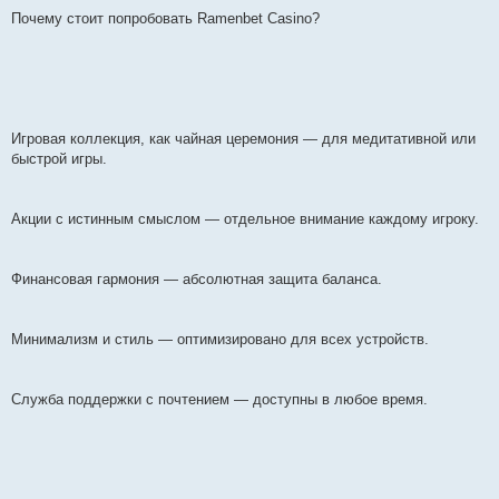
Почему стоит попробовать Ramenbet Casino?
Игровая коллекция, как чайная церемония — для медитативной или
быстрой игры.
Акции с истинным смыслом — отдельное внимание каждому игроку.
Финансовая гармония — абсолютная защита баланса.
Минимализм и стиль — оптимизировано для всех устройств.
Служба поддержки с почтением — доступны в любое время.