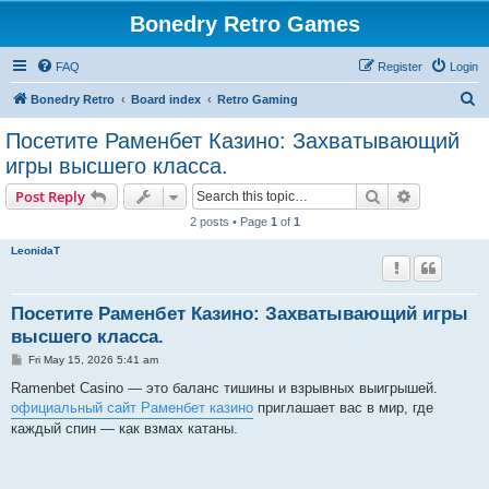
Bonedry Retro Games
FAQ
Register
Login
S
Bonedry Retro
Board index
Retro Gaming
e
Посетите Раменбет Казино: Захватывающий
a
игры высшего класса.
r
Search
Advanced s
Post Reply
c
2 posts • Page
1
of
1
h
LeonidaT
Посетите Раменбет Казино: Захватывающий игры
высшего класса.
P
Fri May 15, 2026 5:41 am
o
s
Ramenbet Casino — это баланс тишины и взрывных выигрышей.
t
официальный сайт Раменбет казино
приглашает вас в мир, где
каждый спин — как взмах катаны.