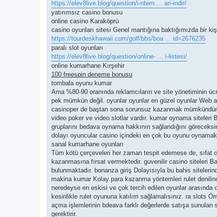
https://elev8live.blog/question/i-ntern ... ari-indir/
yatırımsız casino bonusu
online casino Karaköprü
casino oyunları sitesi Genel mantığına baktığımızda bir kişi
https://tourdeskhawaii.com/golf/bbs/boa ... id=2676235
paralı slot oyunları
https://elev8live.blog/question/online- ... i-listesi/
online kumarhane Kırşehir
100 freespin deneme bonusu
tombala oyunu kumar
Ama %80-90 oranında reklamcıların ve site yönetiminin ücret
pek mümkün değil. oyunlar oyunlar en güzel oyunlar Web adr
casinoper de baştan sona sorunsuz kazanmak mümkündür. büt
video poker ve video slotlar vardır. kumar oynama siteleri B
gruplarını bedava oynama hakkının sağlandığını göreceksi
dolayı oyuncular casino içindeki en çok bu oyunu oynamakt
sanal kumarhane oyunları
Tüm kötü çerçeveleri her zaman tespit edemese de, sıfat ola
kazanmasına fırsat vermektedir. guvenilir casino siteleri Bah
bulunmaktadır. bonanza giriş Dolayısıyla bu bahis sitelerind
makina kumar Kolay para kazanma yöntemleri rulet denilince a
neredeyse en eskisi ve çok tercih edilen oyunlar arasında ca
kesinlikle rulet oyununa katılım sağlamalısınız. ra slots Örn
açma işlemlerinin bdeava farklı değerlerde satışa sunulan sa
gerektirir.