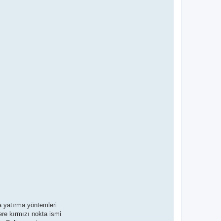
ra yatırma yöntemleri
ere kırmızı nokta ismi