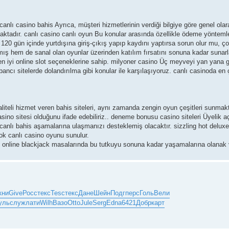
anlı casino bahis Ayrıca, müşteri hizmetlerinin verdiği bilgiye göre genel ol
nmaktadır. canlı casino canlı oyun Bu konular arasında özellikle ödeme yönteml
 120 gün içinde yurtdışına giriş-çıkış yapıp kaydını yaptırsa sorun olur mu, ç
nmış hem de sanal olan oyunlar üzerinden katılım fırsatını sonuna kadar sunar
 en iyi online slot seçeneklerine sahip. milyoner casino Üç meyveyi yan yana
ncı sitelerde dolandırılma gibi konular ile karşılaşıyoruz. canlı casinoda e
aliteli hizmet veren bahis siteleri, aynı zamanda zengin oyun çeşitleri sunmak
ino sitesi olduğunu ifade edebiliriz.. deneme bonusu casino siteleri Üyelik a
u canlı bahis aşamalarına ulaşmanızı desteklemiş olacaktır. sizzling hot deluxe
çok canlı casino oyunu sunulur.
 online blackjack masalarında bu tutkuyu sonuna kadar yaşamalarına olanak v
кни
Give
Росс
текс
Tesc
текс
Дане
Шейн
Подг
перс
Голь
Вели
уль
служ
лати
Wilh
Вазо
Otto
Jule
Serg
Edna
6421
Добр
карт