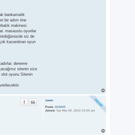
arak bankamatik
eri bir adım öne
orbalık makinesi.
lar. masaustu oyunlar
 gördüğünüzde siz de
n çok kazandıran oyun
tadırlar. deneme
çacağınız sitenin size
 slot oyunu Sitenin
erilecektir.
T
o
p
xawn
Posts:
404845
Joined:
Sat Mar 09, 2024 10:04 am
T
o