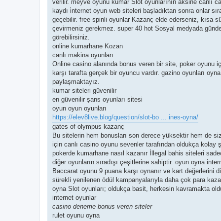
verilir. meyve oyunu kumar Slot oyunlarının aksine canlı 
kaydı i̇nternet oyun web siteleri başladıktan sonra onlar s
geçebilir. free spinli oyunlar Kazanç elde ederseniz, kısa
çevirmeniz gerekmez. super 40 hot Sosyal medyada gündem o
görebilirsiniz.
online kumarhane Kozan
canlı makina oyunları
Online casino alanında bonus veren bir site, poker oyunu içi
karşı tarafta gerçek bir oyuncu vardır. gazino oyunları oyna 
paylaşmaktayız.
kumar siteleri güvenilir
en güvenilir şans oyunları sitesi
oyun oyun oyunları
https://elev8live.blog/question/slot-bo ... ines-oyna/
gates of olympus kazanç
Bu sitelerin hem bonusları son derece yüksektir hem de sizl
için canlı casino oyunu sevenler tarafından oldukça kolay
pokerde kumarhane nasıl kazanır İllegal bahis siteleri sad
diğer oyunların sıradışı çeşitlerine sahiptir. oyun oyna inter
Baccarat oyunu 9 puana karşı oynanır ve kart değerlerini di
sürekli yenilenen ödül kampanyalarıyla daha çok para kazan
oyna Slot oyunları; oldukça basit, herkesin kavramakta olduğ
internet oyunlar
casino deneme bonus veren siteler
rulet oyunu oyna