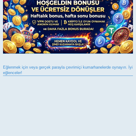
Eğlenmek için veya gerçek parayla çevrimiçi kumarhanelerde oynayın. İyi
eğlenceler!