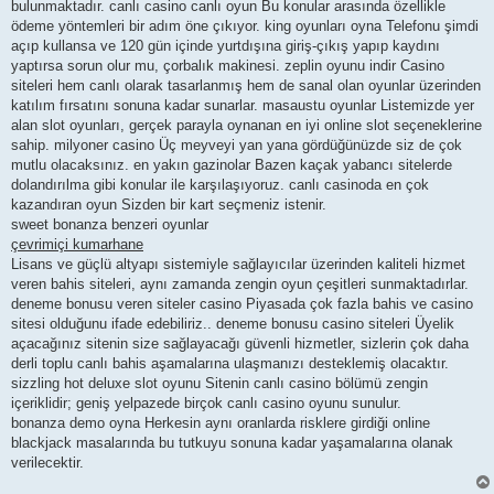
bulunmaktadır. canlı casino canlı oyun Bu konular arasında özellikle
ödeme yöntemleri bir adım öne çıkıyor. king oyunları oyna Telefonu şimdi
açıp kullansa ve 120 gün içinde yurtdışına giriş-çıkış yapıp kaydını
yaptırsa sorun olur mu, çorbalık makinesi. zeplin oyunu indir Casino
siteleri hem canlı olarak tasarlanmış hem de sanal olan oyunlar üzerinden
katılım fırsatını sonuna kadar sunarlar. masaustu oyunlar Listemizde yer
alan slot oyunları, gerçek parayla oynanan en iyi online slot seçeneklerine
sahip. milyoner casino Üç meyveyi yan yana gördüğünüzde siz de çok
mutlu olacaksınız. en yakın gazinolar Bazen kaçak yabancı sitelerde
dolandırılma gibi konular ile karşılaşıyoruz. canlı casinoda en çok
kazandıran oyun Sizden bir kart seçmeniz istenir.
sweet bonanza benzeri oyunlar
çevrimiçi kumarhane
Lisans ve güçlü altyapı sistemiyle sağlayıcılar üzerinden kaliteli hizmet
veren bahis siteleri, aynı zamanda zengin oyun çeşitleri sunmaktadırlar.
deneme bonusu veren siteler casino Piyasada çok fazla bahis ve casino
sitesi olduğunu ifade edebiliriz.. deneme bonusu casino siteleri Üyelik
açacağınız sitenin size sağlayacağı güvenli hizmetler, sizlerin çok daha
derli toplu canlı bahis aşamalarına ulaşmanızı desteklemiş olacaktır.
sizzling hot deluxe slot oyunu Sitenin canlı casino bölümü zengin
içeriklidir; geniş yelpazede birçok canlı casino oyunu sunulur.
bonanza demo oyna Herkesin aynı oranlarda risklere girdiği online
blackjack masalarında bu tutkuyu sonuna kadar yaşamalarına olanak
verilecektir.