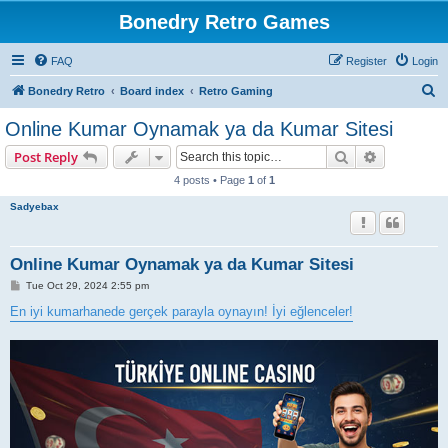
Bonedry Retro Games
FAQ
Register
Login
S
Bonedry Retro
Board index
Retro Gaming
e
Online Kumar Oynamak ya da Kumar Sitesi
a
Search
Advanced s
Post Reply
r
4 posts • Page
1
of
1
c
Sadyebax
h
Online Kumar Oynamak ya da Kumar Sitesi
P
Tue Oct 29, 2024 2:55 pm
o
s
En iyi kumarhanede gerçek parayla oynayın! İyi eğlenceler!
t