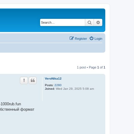
Search
Advanced search
Register
Login
1 post • Page
1
of
1
VeroNika12
Posts:
2280
Joined:
Wed Jan 29, 2025 5:08 am
1000rub.fun
обственный формат