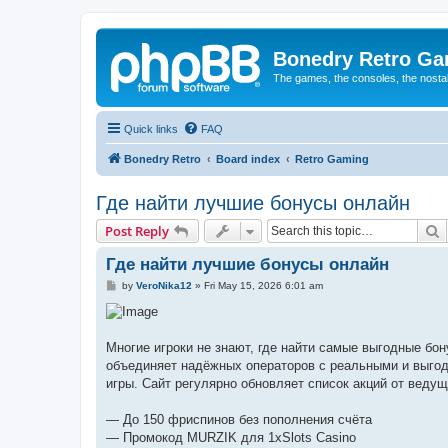
Bonedry Retro G
The games, the consoles, the nostal
Quick links
FAQ
Bonedry Retro
Board index
Retro Gaming
Где найти лучшие бонусы онлайн
S
Post Reply
Где найти лучшие бонусы онлайн
P
by
VeroNika12
»
Fri May 15, 2026 6:01 am
o
s
t
Многие игроки не знают, где найти самые выгодные бо
объединяет надёжных операторов с реальными и выго
игры. Сайт регулярно обновляет список акций от ведущ
— До 150 фриспинов без пополнения счёта
— Промокод MURZIK для 1xSlots Casino