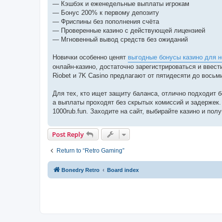
— Кэшбэк и еженедельные выплаты игрокам
— Бонус 200% к первому депозиту
— Фриспины без пополнения счёта
— Проверенные казино с действующей лицензией
— Мгновенный вывод средств без ожиданий
Новички особенно ценят
выгодные бонусы казино для н
онлайн-казино, достаточно зарегистрироваться и ввес
Riobet и 7K Casino предлагают от пятидесяти до вось
Для тех, кто ищет защиту баланса, отлично подходит б
а выплаты проходят без скрытых комиссий и задержек. 
1000rub.fun. Заходите на сайт, выбирайте казино и пол
Post Reply
Return to “Retro Gaming”
Bonedry Retro
Board index