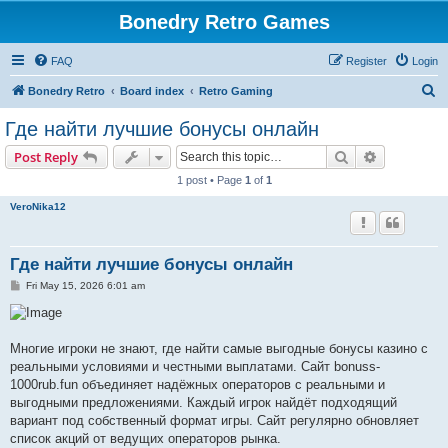
Bonedry Retro Games
FAQ
Register
Login
S
Bonedry Retro
Board index
Retro Gaming
e
Где найти лучшие бонусы онлайн
a
Search
Advanced s
Post Reply
r
1 post • Page
1
of
1
c
VeroNika12
h
Где найти лучшие бонусы онлайн
P
Fri May 15, 2026 6:01 am
o
s
t
Многие игроки не знают, где найти самые выгодные бонусы казино с
реальными условиями и честными выплатами. Сайт bonuss-
1000rub.fun объединяет надёжных операторов с реальными и
выгодными предложениями. Каждый игрок найдёт подходящий
вариант под собственный формат игры. Сайт регулярно обновляет
список акций от ведущих операторов рынка.