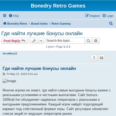
Bonedry Retro Games
FAQ
Register
Login
S
Bonedry Retro
Board index
Retro Gaming
e
Где найти лучшие бонусы онлайн
a
Search
Advanced s
Post Reply
r
1 post • Page
1
of
1
c
VeroNika12
h
Где найти лучшие бонусы онлайн
P
Fri May 15, 2026 6:01 am
o
s
t
Многие игроки не знают, где найти самые выгодные бонусы казино с
реальными условиями и честными выплатами. Сайт bonuss-
1000rub.fun объединяет надёжных операторов с реальными и
выгодными предложениями. Каждый игрок найдёт подходящий
вариант под собственный формат игры. Сайт регулярно обновляет
список акций от ведущих операторов рынка.