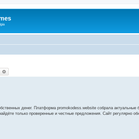
ames
gia
earch
Advanced search
обственных денег. Платформа promokodess.website собрала актуальные 
найдёте только проверенные и честные предложения. Сайт регулярно об