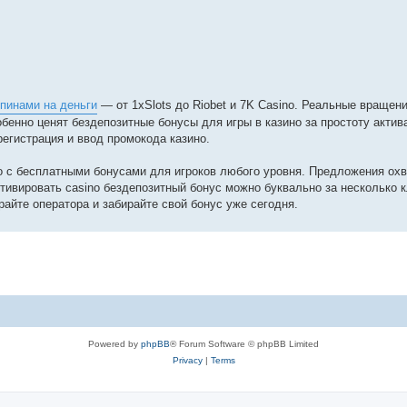
спинами на деньги
— от 1xSlots до Riobet и 7K Casino. Реальные вращен
бенно ценят бездепозитные бонусы для игры в казино за простоту актив
егистрация и ввод промокода казино.
 с бесплатными бонусами для игроков любого уровня. Предложения ох
ивировать casino бездепозитный бонус можно буквально за несколько к
райте оператора и забирайте свой бонус уже сегодня.
Powered by
phpBB
® Forum Software © phpBB Limited
Privacy
|
Terms