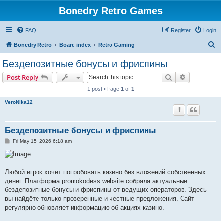
Bonedry Retro Games
FAQ
Register
Login
S
Bonedry Retro
Board index
Retro Gaming
e
Бездепозитные бонусы и фриспины
a
Search
Advanced s
Post Reply
r
1 post • Page
1
of
1
c
VeroNika12
h
Бездепозитные бонусы и фриспины
P
Fri May 15, 2026 6:18 am
o
s
t
Любой игрок хочет попробовать казино без вложений собственных
денег. Платформа promokodess.website собрала актуальные
бездепозитные бонусы и фриспины от ведущих операторов. Здесь
вы найдёте только проверенные и честные предложения. Сайт
регулярно обновляет информацию об акциях казино.