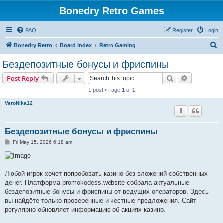
Bonedry Retro Games
FAQ
Register
Login
S
Bonedry Retro
Board index
Retro Gaming
e
Бездепозитные бонусы и фриспины
a
Search
Advanced s
Post Reply
r
1 post • Page
1
of
1
c
VeroNika12
h
Бездепозитные бонусы и фриспины
P
Fri May 15, 2026 6:18 am
o
s
t
Любой игрок хочет попробовать казино без вложений собственных
денег. Платформа promokodess.website собрала актуальные
бездепозитные бонусы и фриспины от ведущих операторов. Здесь
вы найдёте только проверенные и честные предложения. Сайт
регулярно обновляет информацию об акциях казино.