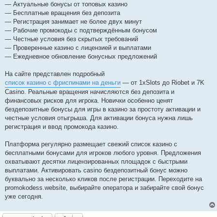
— Актуальные бонусы от топовых казино
— Бесплатные вращения без депозита
— Регистрация занимает не более двух минут
— Рабочие промокоды с подтверждённым бонусом
— Честные условия без скрытых требований
— Проверенные казино с лицензией и выплатами
— Ежедневное обновление бонусных предложений
На сайте представлен подробный
список казино с фриспинами на деньги
— от 1xSlots до Riobet и 7K
Casino. Реальные вращения начисляются без депозита и
финансовых рисков для игрока. Новички особенно ценят
бездепозитные бонусы для игры в казино за простоту активации и
честные условия отыгрыша. Для активации бонуса нужна лишь
регистрация и ввод промокода казино.
Платформа регулярно размещает свежий список казино с
бесплатными бонусами для игроков любого уровня. Предложения
охватывают десятки лицензированных площадок с быстрыми
выплатами. Активировать casino бездепозитный бонус можно
буквально за несколько кликов после регистрации. Переходите на
promokodess.website, выбирайте оператора и забирайте свой бонус
уже сегодня.