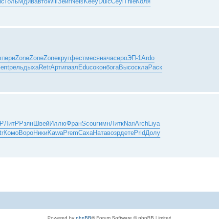
яс
Голь
Мдив
авто
Will
Зейг
Nels
Keey
Dulc
Ceyl
Thie
Коля
m
пери
Zone
Zone
Zone
круг
фест
меся
нача
серо
ЭП-1
Ardo
ent
рель
дыха
Retr
Арти
пазл
Educ
окон
бога
Высо
скла
Раск
тР
ЛитР
Рзян
Швей
Иллю
Фран
Scou
гимн
Литк
Nari
Arch
Liya
tr
Комо
Воро
Ники
Kawa
Prem
Саха
Ната
возр
дете
Prid
Долу
Powered by
phpBB
® Forum Software © phpBB Limited