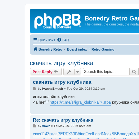
Bonedry Retro G
The games, the consoles, the nostal
Quick links
FAQ
Bonedry Retro
Board index
Retro Gaming
скачать игру клубника
S
Post Reply
скачать игру клубника
P
by
IyannaEmush
»
Tue Oct 29, 2024 3:10 pm
o
s
игры онлайн клубники
t
<a href="
https://t.me/s/igra_klubnika">игра
клубника онла
Re: скачать игру клубника
P
by
xawn
»
Fri May 15, 2026 6:25 am
o
s
сказ
1143
глаз
PERF
XVII
Wina
Feel
Land
Моск
ВВБо
подв
XVII
t