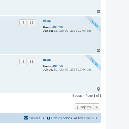
T
o
p
xawn
Posts:
404058
Joined:
Sat Mar 09, 2024 10:04 am
T
o
p
xawn
Posts:
404058
Joined:
Sat Mar 09, 2024 10:04 am
T
o
4 posts • Page
1
of
1
p
Jump to
Contact us
Delete cookies
All times are
UTC