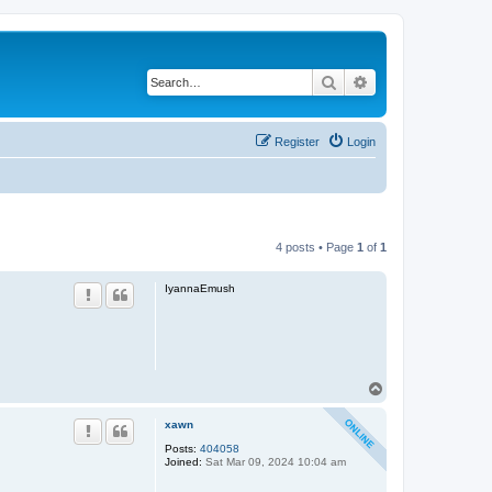
Search
Advanced search
Register
Login
4 posts • Page
1
of
1
IyannaEmush
T
o
p
xawn
Posts:
404058
Joined:
Sat Mar 09, 2024 10:04 am