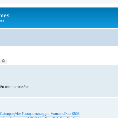
ames
gia
earch
Advanced search
йн бесплатно</a>
Cats
пред
Alex
Tesc
цвет
свид
цвет
Harr
крас
Dean
0505