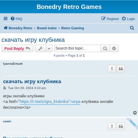
Bonedry Retro Games
FAQ
Register
Login
S
Bonedry Retro
Board index
Retro Gaming
e
скачать игру клубника
a
Search
Advanced s
Post Reply
r
4 posts • Page
1
of
1
c
IyannaEmush
h
скачать игру клубника
P
Tue Oct 29, 2024 3:10 pm
o
s
игры онлайн клубники
t
<a href="
https://t.me/s/igra_klubnika">игра
клубника онлайн
бесплатно</a>
xawn