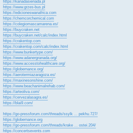
https://kanadasienada.pl
https://www.grzes-bus.pl
https://edicioneswanafrica.com
https://chemcorchemical.com
https://colegiomascamarena.es/
https://buycraken.net
https://buycraken.net/calc/index.html
https://crakentop.com
https://crakentop.com/calc/index.html
https://www.bunkertype.com/
https://www.adanergranada.org/
https://www.accesstohealthcare.org/
https://globernance.org/
https://aerotermiazaragoza.es/
https://maxinesonshine.com/
https://www.beachanimalrehab.com/
https://arteoliva.com/
https://cervezalasagra.es/
https://blai9.com/
https://go-pressforum.com/threads/ssylk ... pekhu.727/
https://globernance.org
https://go-pressforum.com/threads/krake ... ostei.204/
https://concertsevents.com