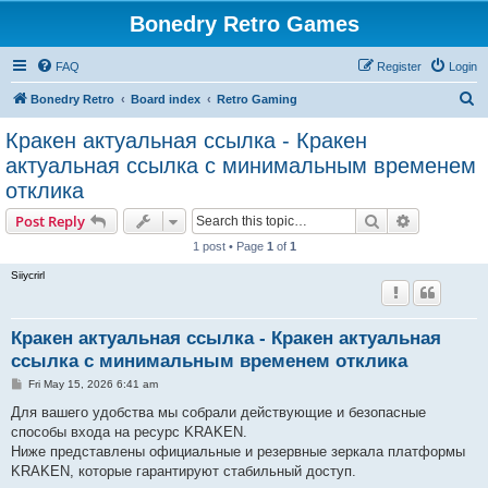
Bonedry Retro Games
FAQ
Register
Login
S
Bonedry Retro
Board index
Retro Gaming
e
Кракен актуальная ссылка - Кракен
a
актуальная ссылка с минимальным временем
r
отклика
c
Search
Advanced s
Post Reply
h
1 post • Page
1
of
1
Siiycrirl
Кракен актуальная ссылка - Кракен актуальная
ссылка с минимальным временем отклика
P
Fri May 15, 2026 6:41 am
o
s
Для вашего удобства мы собрали действующие и безопасные
t
способы входа на ресурс KRAKEN.
Ниже представлены официальные и резервные зеркала платформы
KRAKEN, которые гарантируют стабильный доступ.