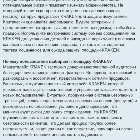
потенциальные риски и помогает избежать мошенничества. Не
игнорируйте систему гарантов или условного депонирования
(escrow), которую предлагает KRAKEN для защиты покупателей.
Критически оценивайте информацию. Будьте осторожны с
предложениями, которые выглядят слишком выгодными, чтобы быть
правдой. Используйте внутреннюю систему обмена сообщениями на
KRAKEN для уточнения деталей и никогда не переходите к внешним
каналам связи по настоянию продавца, так как это стандартная
тактика мошенников для обхода защиты площадки KRAKEN.
Почему пользователи выбирают площадку KRAKEN?
Маркетплейс KRAKEN заслужил доверие многочисленной аудитории
благодаря сочетанию ключевых факторов. Во-первых, это широкий и
разнообразный ассортимент, представленный сотнями продавцов.
Во-вторых, интуитивно понятный интерфейс KRAKEN, который
упрощает навигацию, поиск товаров и управление заказами даже для
новых пользователей. В-третьих, продуманная система безопасных
транзакций, включающая механизмы разрешения споров (диспутов) и
возможность использования условного депонирования, что
минимизирует риски для обеих сторон сделки. На KRAKEN
функциональность сочетается с внимательным отношением к
безопасности клиентов, что делает процесс покупок более
предсказуемым, защищенным и, как следствие, популярным среди
пользователей, ценящих анонимность и надежность.