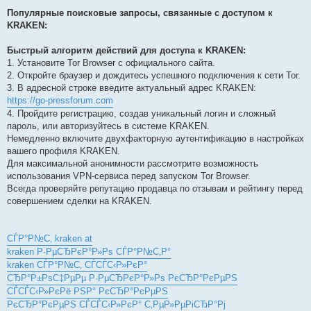
Популярные поисковые запросы, связанные с доступом к
KRAKEN:
Быстрый алгоритм действий для доступа к KRAKEN:
1. Установите Tor Browser с официального сайта.
2. Откройте браузер и дождитесь успешного подключения к сети Tor.
3. В адресной строке введите актуальный адрес KRAKEN:
https://go-pressforum.com
4. Пройдите регистрацию, создав уникальный логин и сложный
пароль, или авторизуйтесь в системе KRAKEN.
Немедленно включите двухфакторную аутентификацию в настройках
вашего профиля KRAKEN.
Для максимальной анонимности рассмотрите возможность
использования VPN-сервиса перед запуском Tor Browser.
Всегда проверяйте репутацию продавца по отзывам и рейтингу перед
совершением сделки на KRAKEN.
СЃР°Р№С‚ kraken at
kraken Р·РµСЂРєР°Р»Рѕ СЃР°Р№С‚Р°
kraken СЃР°Р№С‚ СЃСЃС‹Р»РєР°
СЂР°Р±РѕС‡РµРµ Р·РµСЂРєР°Р»Рѕ РєСЂР°РєРµРЅ
СЃСЃС‹Р»РєРё РЅР° РєСЂР°РєРµРЅ
РєСЂР°РєРµРЅ СЃСЃС‹Р»РєР° С‚РµР»РµРіСЂР°Рј