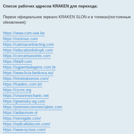
Список рабочих адресов KRAKEN для перехода:
Первое официальное зеркало KRAKEN SLON и в топиках(постоянные
обновления):
https://www.com-une.be
https://rocknus.com
https://carmacontracting.com
https://educationlinkspk.com
https://concertsevents.com
https://blai9.com
https://sgpembalagens.com.br
https://www.livia-benkova.eu/
https://trinetratsense.com/
https://fuadinc.com.br/
https://cicmi.org
https://visionmechanic.net
https://greensky-eg.com
https://premiercommercialres.com
https://aidasmore.nl
https://servigate.com/
https://radicaltelecom.com/
https://www.iq-toos.com/