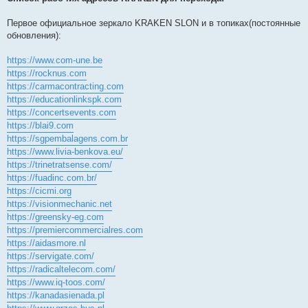
Первое официальное зеркало KRAKEN SLON и в топиках(постоянные
обновления):
https://www.com-une.be
https://rocknus.com
https://carmacontracting.com
https://educationlinkspk.com
https://concertsevents.com
https://blai9.com
https://sgpembalagens.com.br
https://www.livia-benkova.eu/
https://trinetratsense.com/
https://fuadinc.com.br/
https://cicmi.org
https://visionmechanic.net
https://greensky-eg.com
https://premiercommercialres.com
https://aidasmore.nl
https://servigate.com/
https://radicaltelecom.com/
https://www.iq-toos.com/
https://kanadasienada.pl