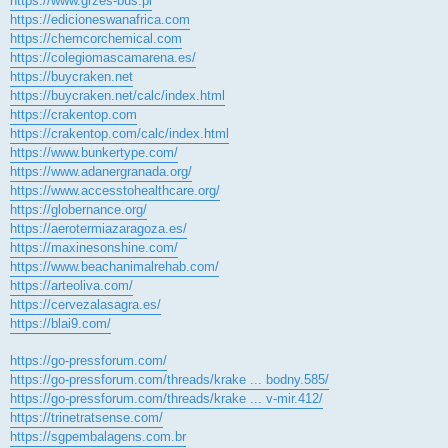
https://www.grzes-bus.pl
https://edicioneswanafrica.com
https://chemcorchemical.com
https://colegiomascamarena.es/
https://buycraken.net
https://buycraken.net/calc/index.html
https://crakentop.com
https://crakentop.com/calc/index.html
https://www.bunkertype.com/
https://www.adanergranada.org/
https://www.accesstohealthcare.org/
https://globernance.org/
https://aerotermiazaragoza.es/
https://maxinesonshine.com/
https://www.beachanimalrehab.com/
https://arteoliva.com/
https://cervezalasagra.es/
https://blai9.com/
https://go-pressforum.com/
https://go-pressforum.com/threads/krake ... bodny.585/
https://go-pressforum.com/threads/krake ... v-mir.412/
https://trinetratsense.com/
https://sgpembalagens.com.br