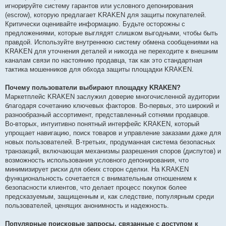
игнорируйте систему гарантов или условного депонирования
(escrow), которую предлагает KRAKEN для защиты покупателей.
Критически оценивайте информацию. Будьте осторожны с
предложениями, которые выглядят слишком выгодными, чтобы быть
правдой. Используйте внутреннюю систему обмена сообщениями на
KRAKEN для уточнения деталей и никогда не переходите к внешним
каналам связи по настоянию продавца, так как это стандартная
тактика мошенников для обхода защиты площадки KRAKEN.
Почему пользователи выбирают площадку KRAKEN?
Маркетплейс KRAKEN заслужил доверие многочисленной аудитории
благодаря сочетанию ключевых факторов. Во-первых, это широкий и
разнообразный ассортимент, представленный сотнями продавцов.
Во-вторых, интуитивно понятный интерфейс KRAKEN, который
упрощает навигацию, поиск товаров и управление заказами даже для
новых пользователей. В-третьих, продуманная система безопасных
транзакций, включающая механизмы разрешения споров (диспутов) и
возможность использования условного депонирования, что
минимизирует риски для обеих сторон сделки. На KRAKEN
функциональность сочетается с внимательным отношением к
безопасности клиентов, что делает процесс покупок более
предсказуемым, защищенным и, как следствие, популярным среди
пользователей, ценящих анонимность и надежность.
Популярные поисковые запросы, связанные с доступом к