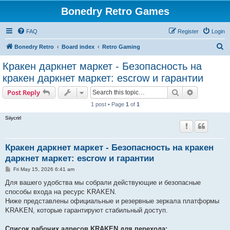
Bonedry Retro Games
FAQ
Register
Login
S
Bonedry Retro
Board index
Retro Gaming
e
Кракен даркнет маркет - Безопасность на
a
кракен даркнет маркет: escrow и гарантии
r
Search
Advanced s
Post Reply
c
1 post • Page
1
of
1
h
Siiycrirl
Кракен даркнет маркет - Безопасность на кракен
даркнет маркет: escrow и гарантии
P
Fri May 15, 2026 6:41 am
o
s
Для вашего удобства мы собрали действующие и безопасные
t
способы входа на ресурс KRAKEN.
Ниже представлены официальные и резервные зеркала платформы
KRAKEN, которые гарантируют стабильный доступ.
Список рабочих адресов KRAKEN для перехода: