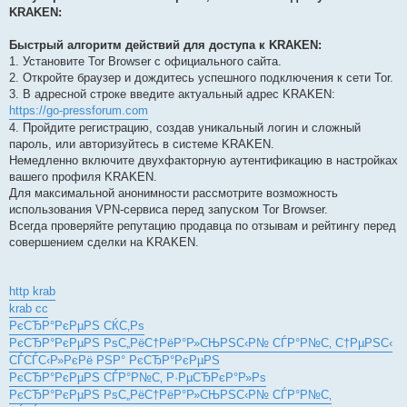
KRAKEN:
Быстрый алгоритм действий для доступа к KRAKEN:
1. Установите Tor Browser с официального сайта.
2. Откройте браузер и дождитесь успешного подключения к сети Tor.
3. В адресной строке введите актуальный адрес KRAKEN:
https://go-pressforum.com
4. Пройдите регистрацию, создав уникальный логин и сложный
пароль, или авторизуйтесь в системе KRAKEN.
Немедленно включите двухфакторную аутентификацию в настройках
вашего профиля KRAKEN.
Для максимальной анонимности рассмотрите возможность
использования VPN-сервиса перед запуском Tor Browser.
Всегда проверяйте репутацию продавца по отзывам и рейтингу перед
совершением сделки на KRAKEN.
http krab
krab cc
РєСЂР°РєРµРЅ СЌС‚Рѕ
РєСЂР°РєРµРЅ РѕС„РёС†РёР°Р»СЊРЅС‹Р№ СЃР°Р№С‚ С†РµРЅС‹
СЃСЃС‹Р»РєРё РЅР° РєСЂР°РєРµРЅ
РєСЂР°РєРµРЅ СЃР°Р№С‚ Р·РµСЂРєР°Р»Рѕ
РєСЂР°РєРµРЅ РѕС„РёС†РёР°Р»СЊРЅС‹Р№ СЃР°Р№С‚