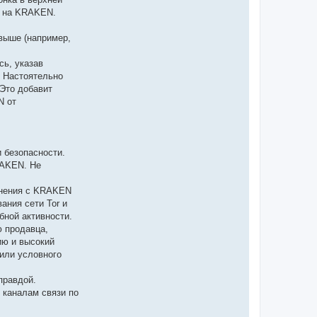
м на KRAKEN.
 выше (например,
ь, указав
. Настоятельно
Это добавит
N от
 безопасности.
RAKEN. Не
инения с KRAKEN
ания сети Tor и
бной активности.
 продавца,
ию и высокий
 или условного
правдой.
 каналам связи по