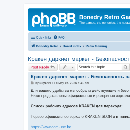
Bonedry Retro G
The games, the consoles, the nostal
Quick links
FAQ
Bonedry Retro
Board index
Retro Gaming
Кракен даркнет маркет - Безопасност
S
Post Reply
Кракен даркнет маркет - Безопасность на
P
by
Siiycrirl
»
Fri May 15, 2026 6:41 am
o
s
Для вашего удобства мы собрали действующие и безо
t
Ниже представлены официальные и резервные зеркала
Список рабочих адресов KRAKEN для перехода:
Первое официальное зеркало KRAKEN SLON и в топика
https://www.com-une.be