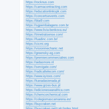
https://rocknus.com
https://carmacontracting.com
https://educationlinkspk.com
https://concertsevents.com
https://blai9.com
https://sgpembalagens.com.br
https://www.livia-benkova.eu/
https://trinetratsense.com/
https://fuadinc.com.br/
https://cicmi.org
https://visionmechanic.net
https://greensky-eg.com
https://premiercommercialres.com
https://aidasmore.nl
https://servigate.com/
https://radicaltelecom.com/
https://www.iq-toos.com/
https://kanadasienada.pl
https://www.grzes-bus.pl
https://edicioneswanafrica.com
https://chemcorchemical.com
https://colegiomascamarena.es/
https://buycraken.net
https://buycraken.net/calc/index.html