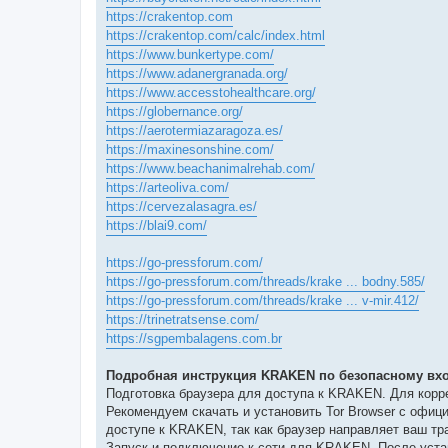
https://crakentop.com
https://crakentop.com/calc/index.html
https://www.bunkertype.com/
https://www.adanergranada.org/
https://www.accesstohealthcare.org/
https://globernance.org/
https://aerotermiazaragoza.es/
https://maxinesonshine.com/
https://www.beachanimalrehab.com/
https://arteoliva.com/
https://cervezalasagra.es/
https://blai9.com/
https://go-pressforum.com/
https://go-pressforum.com/threads/krake ... bodny.585/
https://go-pressforum.com/threads/krake ... v-mir.412/
https://trinetratsense.com/
https://sgpembalagens.com.br
Подробная инструкция KRAKEN по безопасному вхо
Подготовка браузера для доступа к KRAKEN. Для кор
Рекомендуем скачать и установить Tor Browser с офиц
доступе к KRAKEN, так как браузер направляет ваш тр
Запуск и подключение к сети для KRAKEN. После устан