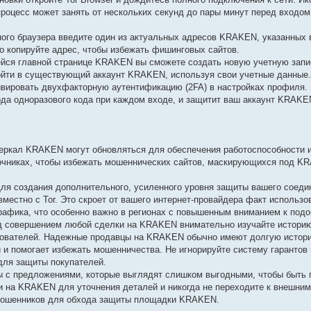
 процесс может занять от нескольких секунд до пары минут перед входо
ого браузера введите один из актуальных адресов KRAKEN, указанных
но копируйте адрес, чтобы избежать фишинговых сайтов.
йся главной странице KRAKEN вы сможете создать новую учетную запис
ойти в существующий аккаунт KRAKEN, используя свои учетные данные
вировать двухфакторную аутентификацию (2FA) в настройках профиля. 
да одноразового кода при каждом входе, и защитит ваш аккаунт KRAKE
ркал KRAKEN могут обновляться для обеспечения работоспособности и
точниках, чтобы избежать мошеннических сайтов, маскирующихся под K
ля создания дополнительного, усиленного уровня защиты вашего соед
естно с Tor. Это скроет от вашего интернет-провайдера факт использов
афика, что особенно важно в регионах с повышенным вниманием к подо
д совершением любой сделки на KRAKEN внимательно изучайте историю
ьзователей. Надежные продавцы на KRAKEN обычно имеют долгую истор
и и помогает избежать мошенничества. Не игнорируйте систему гарантов
для защиты покупателей.
 с предложениями, которые выглядят слишком выгодными, чтобы быть 
на KRAKEN для уточнения деталей и никогда не переходите к внешним
а мошенников для обхода защиты площадки KRAKEN.