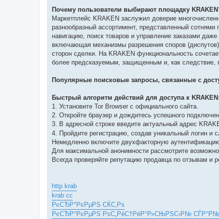
Почему пользователи выбирают площадку KRAKEN
Маркетплейс KRAKEN заслужил доверие многочисленно
разнообразный ассортимент, представленный сотнями 
навигацию, поиск товаров и управление заказами даже
включающая механизмы разрешения споров (диспутов) 
сторон сделки. На KRAKEN функциональность сочетает
более предсказуемым, защищенным и, как следствие, 
Популярные поисковые запросы, связанные с дост
Быстрый алгоритм действий для доступа к KRAKEN
1. Установите Tor Browser с официального сайта.
2. Откройте браузер и дождитесь успешного подключени
3. В адресной строке введите актуальный адрес KRA
4. Пройдите регистрацию, создав уникальный логин и 
Немедленно включите двухфакторную аутентификацию
Для максимальной анонимности рассмотрите возможнос
Всегда проверяйте репутацию продавца по отзывам и 
http krab
krab cc
РєСЂР°РєРµРЅ СЌС‚Рѕ
РєСЂР°РєРµРЅ РѕС„РёС†РёР°Р»СЊРЅС‹Р№ СЃР°Р№