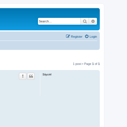
Search
Advanced search
Register
Login
1 post • Page
1
of
1
Siiycrirl