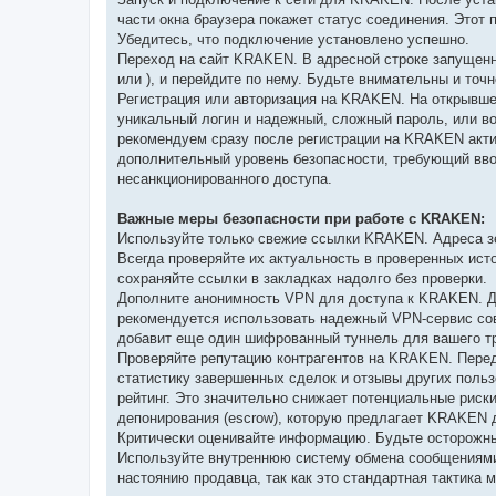
части окна браузера покажет статус соединения. Этот
Убедитесь, что подключение установлено успешно.
Переход на сайт KRAKEN. В адресной строке запущенн
или
), и перейдите по нему. Будьте внимательны и точ
Регистрация или авторизация на KRAKEN. На открывше
уникальный логин и надежный, сложный пароль, или в
рекомендуем сразу после регистрации на KRAKEN акти
дополнительный уровень безопасности, требующий вво
несанкционированного доступа.
Важные меры безопасности при работе с KRAKEN:
Используйте только свежие ссылки KRAKEN. Адреса зе
Всегда проверяйте их актуальность в проверенных ис
сохраняйте ссылки в закладках надолго без проверки.
Дополните анонимность VPN для доступа к KRAKEN. Д
рекомендуется использовать надежный VPN-сервис совм
добавит еще один шифрованный туннель для вашего тр
Проверяйте репутацию контрагентов на KRAKEN. Пере
статистику завершенных сделок и отзывы других пол
рейтинг. Это значительно снижает потенциальные риск
депонирования (escrow), которую предлагает KRAKEN 
Критически оценивайте информацию. Будьте осторожны
Используйте внутреннюю систему обмена сообщениями 
настоянию продавца, так как это стандартная тактик