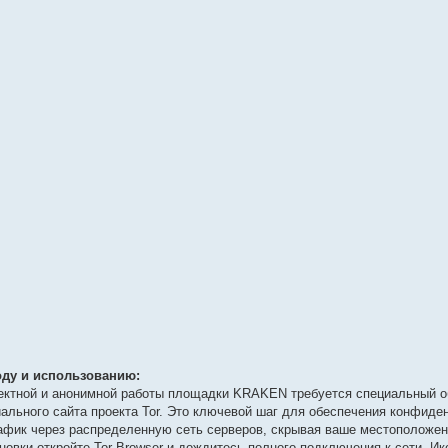
ду и использованию:
ректной и анонимной работы площадки KRAKEN требуется специальный о
иального сайта проекта Tor. Это ключевой шаг для обеспечения конфиде
афик через распределенную сеть серверов, скрывая ваше местоположени
овки откройте Tor Browser и дождитесь полного подключения к сети. Ик