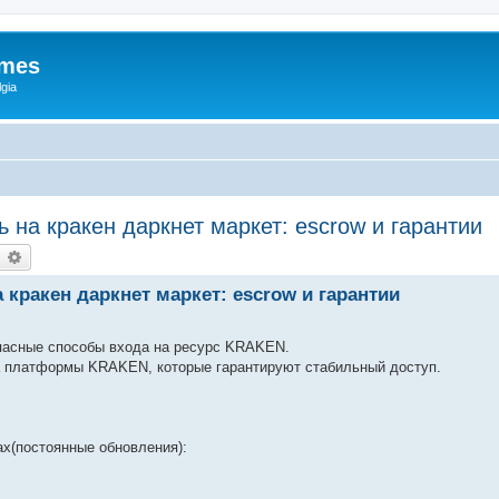
ames
gia
ь на кракен даркнет маркет: escrow и гарантии
earch
Advanced search
 кракен даркнет маркет: escrow и гарантии
пасные способы входа на ресурс KRAKEN.
 платформы KRAKEN, которые гарантируют стабильный доступ.
х(постоянные обновления):