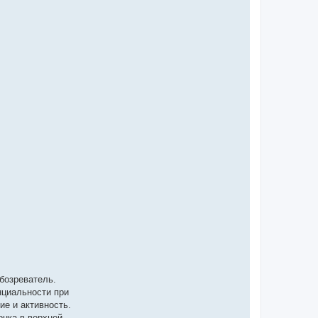
бозреватель.
нциальности при
е и активность.
онка в верхней