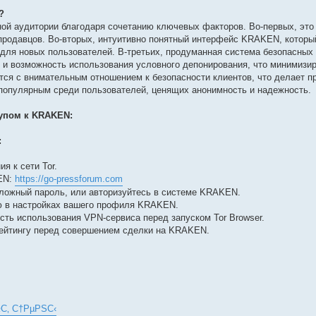
?
й аудитории благодаря сочетанию ключевых факторов. Во-первых, это
продавцов. Во-вторых, интуитивно понятный интерфейс KRAKEN, которы
 для новых пользователей. В-третьих, продуманная система безопасных 
и возможность использования условного депонирования, что минимизир
ся с внимательным отношением к безопасности клиентов, что делает п
популярным среди пользователей, ценящих анонимность и надежность.
упом к KRAKEN:
:
я к сети Tor.
KEN:
https://go-pressforum.com
сложный пароль, или авторизуйтесь в системе KRAKEN.
 в настройках вашего профиля KRAKEN.
ть использования VPN-сервиса перед запуском Tor Browser.
рейтингу перед совершением сделки на KRAKEN.
С‚ С†РµРЅС‹