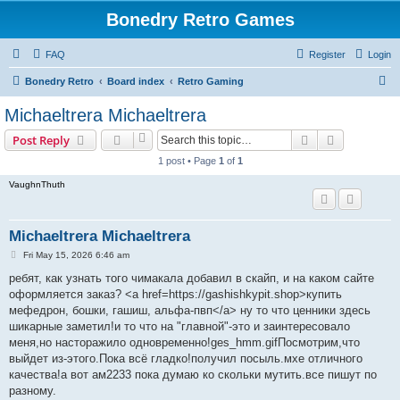
Bonedry Retro Games
FAQ
Register
Login
S
Bonedry Retro
Board index
Retro Gaming
e
Michaeltrera Michaeltrera
a
Search
Advanced s
Post Reply
r
1 post • Page
1
of
1
c
VaughnThuth
h
Michaeltrera Michaeltrera
P
Fri May 15, 2026 6:46 am
o
s
ребят, как узнать того чимакала добавил в скайп, и на каком сайте
t
оформляется заказ? <a href=https://gashishkypit.shop>купить
мефедрон, бошки, гашиш, альфа-пвп</a> ну то что ценники здесь
шикарные заметил!и то что на "главной"-это и заинтересовало
меня,но насторажило одновременно!ges_hmm.gifПосмотрим,что
выйдет из-этого.Пока всё гладко!получил посыль.мхе отличного
качества!а вот ам2233 пока думаю ко скольки мутить.все пишут по
разному.