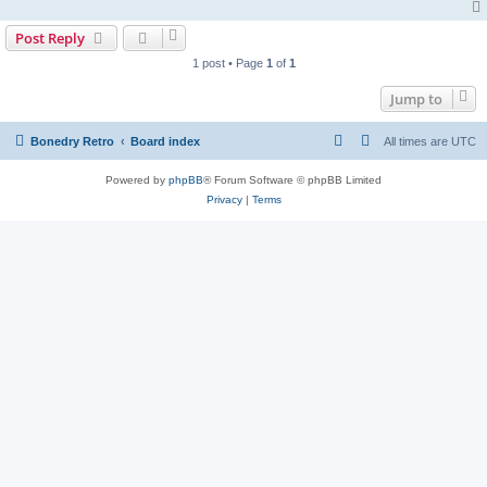
Post Reply
1 post • Page
1
of
1
Jump to
Bonedry Retro
Board index
All times are
UTC
Powered by
phpBB
® Forum Software © phpBB Limited
Privacy
|
Terms