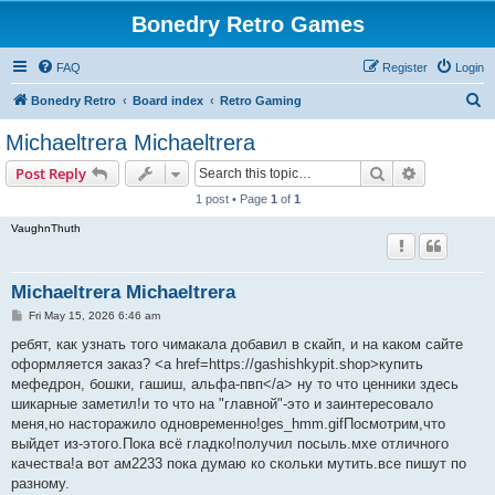
Bonedry Retro Games
FAQ
Register
Login
S
Bonedry Retro
Board index
Retro Gaming
e
Michaeltrera Michaeltrera
a
Search
Advanced s
Post Reply
r
1 post • Page
1
of
1
c
VaughnThuth
h
Michaeltrera Michaeltrera
P
Fri May 15, 2026 6:46 am
o
s
ребят, как узнать того чимакала добавил в скайп, и на каком сайте
t
оформляется заказ? <a href=https://gashishkypit.shop>купить
мефедрон, бошки, гашиш, альфа-пвп</a> ну то что ценники здесь
шикарные заметил!и то что на "главной"-это и заинтересовало
меня,но насторажило одновременно!ges_hmm.gifПосмотрим,что
выйдет из-этого.Пока всё гладко!получил посыль.мхе отличного
качества!а вот ам2233 пока думаю ко скольки мутить.все пишут по
разному.