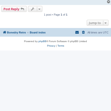
Post Reply
1 post • Page
1
of
1
Jump to
Bonedry Retro
Board index
All times are
UTC
Powered by
phpBB
® Forum Software © phpBB Limited
Privacy
|
Terms