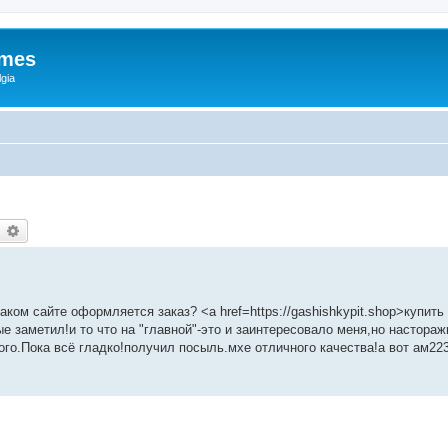
ames
gia
earch
Advanced search
 каком сайте оформляется заказ? <a href=https://gashishkypit.shop>купит
е заметил!и то что на "главной"-это и заинтересовало меня,но настора
го.Пока всё гладко!получил посыль.мхе отличного качества!а вот ам22