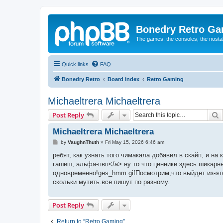
Bonedry Retro G
The games, the consoles, the nostal
Quick links
FAQ
Bonedry Retro
Board index
Retro Gaming
Michaeltrera Michaeltrera
S
Post Reply
Michaeltrera Michaeltrera
P
by
VaughnThuth
»
Fri May 15, 2026 6:46 am
o
s
ребят, как узнать того чимакала добавил в скайп, и на
t
гашиш, альфа-пвп</a> ну то что ценники здесь шикарны
одновременно!ges_hmm.gifПосмотрим,что выйдет из-это
скольки мутить.все пишут по разному.
Post Reply
Return to “Retro Gaming”