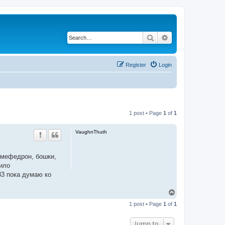
Search
Advanced search
Register
Login
1 post • Page
1
of
1
VaughnThuth
ь мефедрон, бошки,
жило
33 пока думаю ко
T
o
1 post • Page
1
of
1
p
Jump to