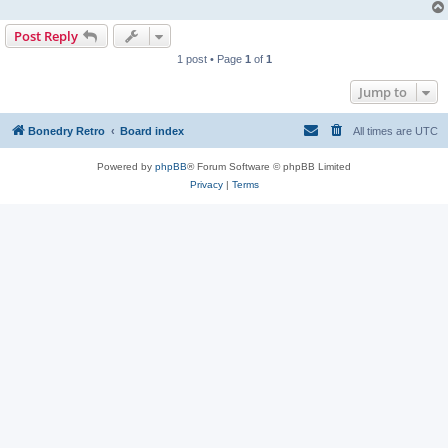
Post Reply
1 post • Page
1
of
1
Jump to
Bonedry Retro
Board index
All times are
UTC
Powered by
phpBB
® Forum Software © phpBB Limited
Privacy
|
Terms