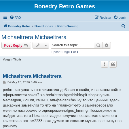
Bonedry Retro Games
FAQ
Register
Login
S
Bonedry Retro
Board index
Retro Gaming
e
Michaeltrera Michaeltrera
a
Search
Advanced s
Post Reply
r
1 post • Page
1
of
1
c
VaughnThuth
h
Michaeltrera Michaeltrera
P
Fri May 15, 2026 6:46 am
o
s
ребят, как узнать того чимакала добавил в скайп, и на каком сайте
t
оформляется заказ? <a href=https://gashishkypit.shop>купить
мефедрон, бошки, гашиш, альфа-пвп</a> ну то что ценники здесь
шикарные заметил!и то что на "главной"-это и заинтересовало
меня,но насторажило одновременно!ges_hmm.gifПосмотрим,что
выйдет из-этого.Пока всё гладко!получил посыль.мхе отличного
качества!а вот ам2233 пока думаю ко скольки мутить.все пишут по
разному.