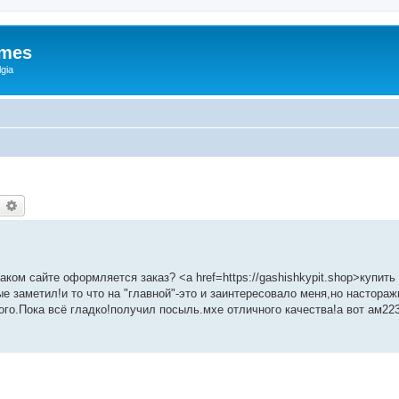
ames
gia
earch
Advanced search
 каком сайте оформляется заказ? <a href=https://gashishkypit.shop>купит
е заметил!и то что на "главной"-это и заинтересовало меня,но настора
го.Пока всё гладко!получил посыль.мхе отличного качества!а вот ам22