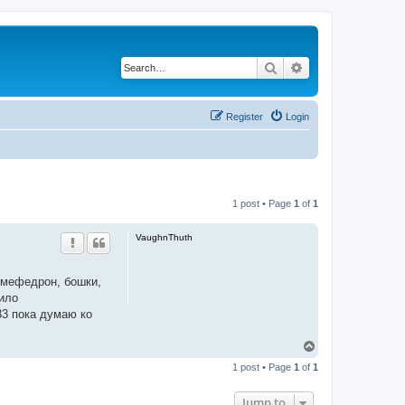
Search
Advanced search
Register
Login
1 post • Page
1
of
1
VaughnThuth
ь мефедрон, бошки,
жило
33 пока думаю ко
T
o
1 post • Page
1
of
1
p
Jump to