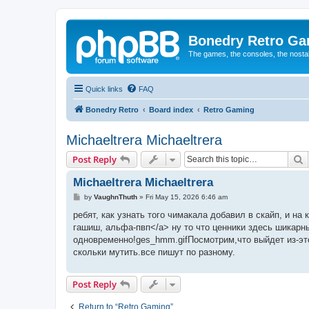
Bonedry Retro G
The games, the consoles, the nostal
Quick links
FAQ
Bonedry Retro
Board index
Retro Gaming
Michaeltrera Michaeltrera
S
Post Reply
Michaeltrera Michaeltrera
P
by
VaughnThuth
»
Fri May 15, 2026 6:46 am
o
s
ребят, как узнать того чимакала добавил в скайп, и на
t
гашиш, альфа-пвп</a> ну то что ценники здесь шикарны
одновременно!ges_hmm.gifПосмотрим,что выйдет из-это
скольки мутить.все пишут по разному.
Post Reply
Return to “Retro Gaming”