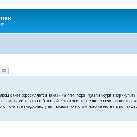
ames
gia
earch
Advanced search
 каком сайте оформляется заказ? <a href=https://gashishkypit.shop>купит
е заметил!и то что на "главной"-это и заинтересовало меня,но настора
го.Пока всё гладко!получил посыль.мхе отличного качества!а вот ам22