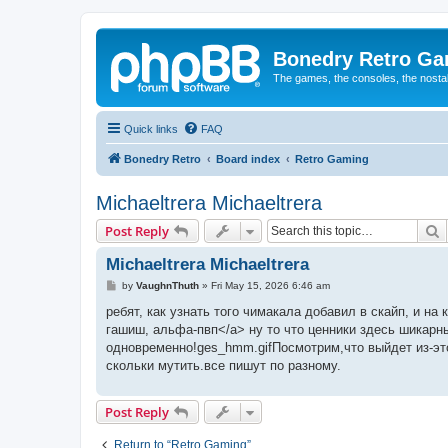
Bonedry Retro G
The games, the consoles, the nostal
Quick links
FAQ
Bonedry Retro
Board index
Retro Gaming
Michaeltrera Michaeltrera
S
Post Reply
Michaeltrera Michaeltrera
P
by
VaughnThuth
»
Fri May 15, 2026 6:46 am
o
s
ребят, как узнать того чимакала добавил в скайп, и на
t
гашиш, альфа-пвп</a> ну то что ценники здесь шикарны
одновременно!ges_hmm.gifПосмотрим,что выйдет из-это
скольки мутить.все пишут по разному.
Post Reply
Return to “Retro Gaming”