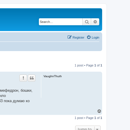
Search
Advanced search
Register
Login
1 post • Page
1
of
1
VaughnThuth
ь мефедрон, бошки,
жило
33 пока думаю ко
T
o
1 post • Page
1
of
1
p
Jump to