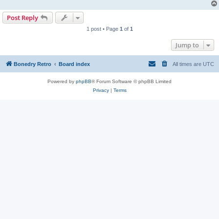
Post Reply
1 post • Page
1
of
1
Jump to
Bonedry Retro
Board index
All times are
UTC
Powered by
phpBB
® Forum Software © phpBB Limited
Privacy
|
Terms