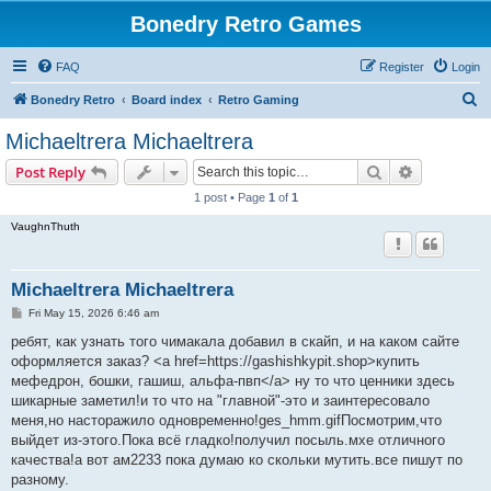
Bonedry Retro Games
FAQ
Register
Login
S
Bonedry Retro
Board index
Retro Gaming
e
Michaeltrera Michaeltrera
a
Search
Advanced s
Post Reply
r
1 post • Page
1
of
1
c
VaughnThuth
h
Michaeltrera Michaeltrera
P
Fri May 15, 2026 6:46 am
o
s
ребят, как узнать того чимакала добавил в скайп, и на каком сайте
t
оформляется заказ? <a href=https://gashishkypit.shop>купить
мефедрон, бошки, гашиш, альфа-пвп</a> ну то что ценники здесь
шикарные заметил!и то что на "главной"-это и заинтересовало
меня,но насторажило одновременно!ges_hmm.gifПосмотрим,что
выйдет из-этого.Пока всё гладко!получил посыль.мхе отличного
качества!а вот ам2233 пока думаю ко скольки мутить.все пишут по
разному.