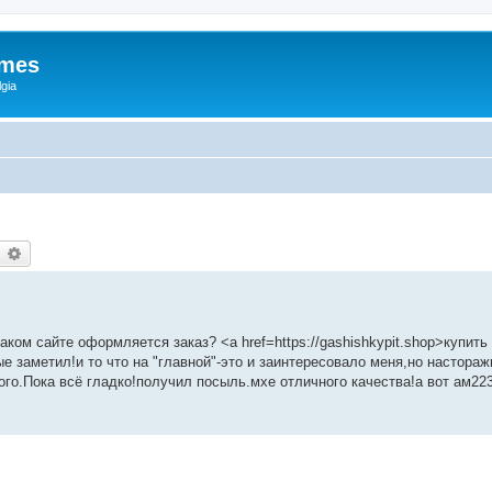
ames
gia
earch
Advanced search
 каком сайте оформляется заказ? <a href=https://gashishkypit.shop>купит
е заметил!и то что на "главной"-это и заинтересовало меня,но настора
го.Пока всё гладко!получил посыль.мхе отличного качества!а вот ам22