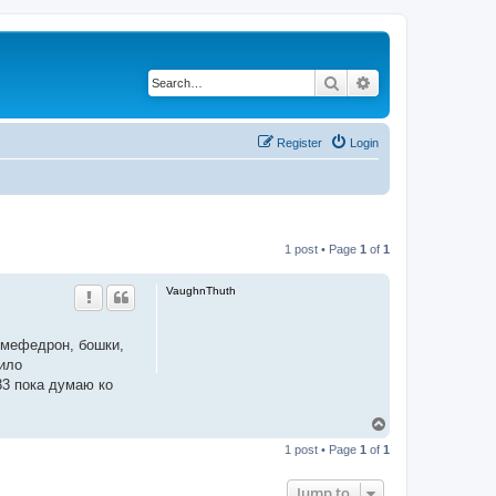
Search
Advanced search
Register
Login
1 post • Page
1
of
1
VaughnThuth
ь мефедрон, бошки,
жило
33 пока думаю ко
T
o
1 post • Page
1
of
1
p
Jump to