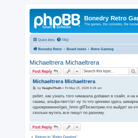
Bonedry Retro G
The games, the consoles, the nostal
Quick links
FAQ
Bonedry Retro
Board index
Retro Gaming
Michaeltrera Michaeltrera
S
Post Reply
Michaeltrera Michaeltrera
P
by
VaughnThuth
»
Fri May 15, 2026 6:46 am
o
s
ребят, как узнать того чимакала добавил в скайп, и на
t
гашиш, альфа-пвп</a> ну то что ценники здесь шикарны
одновременно!ges_hmm.gifПосмотрим,что выйдет из-это
скольки мутить.все пишут по разному.
Post Reply
Return to “Retro Gaming”