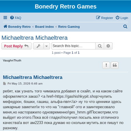
Bonedry Retro Games
FAQ
Register
Login
S
Bonedry Retro
Board index
Retro Gaming
e
Michaeltrera Michaeltrera
a
Search
Advanced s
Post Reply
r
1 post • Page
1
of
1
c
VaughnThuth
h
Michaeltrera Michaeltrera
P
Fri May 15, 2026 6:46 am
o
s
ребят, как узнать того чимакала добавил в скайп, и на каком сайте
t
оформляется заказ? <a href=https://gashishkypit.shop>купить
мефедрон, бошки, гашиш, альфа-пвп</a> ну то что ценники здесь
шикарные заметил!и то что на "главной"-это и заинтересовало
меня,но насторажило одновременно!ges_hmm.gifПосмотрим,что
выйдет из-этого.Пока всё гладко!получил посыль.мхе отличного
качества!а вот ам2233 пока думаю ко скольки мутить.все пишут по
разному.