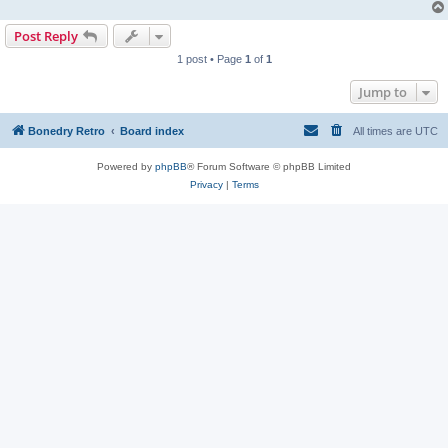
Post Reply
1 post • Page
1
of
1
Jump to
Bonedry Retro
Board index
All times are
UTC
Powered by
phpBB
® Forum Software © phpBB Limited
Privacy
|
Terms