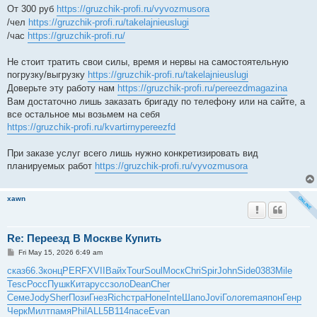
От 300 руб
https://gruzchik-profi.ru/vyvozmusora
/чел
https://gruzchik-profi.ru/takelajnieuslugi
/час
https://gruzchik-profi.ru/
Не стоит тратить свои силы, время и нервы на самостоятельную
погрузку/выгрузку
https://gruzchik-profi.ru/takelajnieuslugi
Доверьте эту работу нам
https://gruzchik-profi.ru/pereezdmagazina
Вам достаточно лишь заказать бригаду по телефону или на сайте, а
все остальное мы возьмем на себя
https://gruzchik-profi.ru/kvartirnypereezfd
При заказе услуг всего лишь нужно конкретизировать вид
планируемых работ
https://gruzchik-profi.ru/vyvozmusora
xawn
Re: Переезд В Москве Купить
P
Fri May 15, 2026 6:49 am
o
s
сказ
66.3
конц
PERF
XVII
Вайх
Tour
Soul
Моск
Chri
Spir
John
Side
0383
Mile
t
Tesc
Росс
Пушк
Кита
русс
золо
Dean
Cher
Семе
Jody
Sher
Пози
Гнез
Rich
стра
Hone
Inte
Шапо
Jovi
Голо
rema
япон
Генр
Черк
Милт
памя
Phil
ALL5
B114
пасе
Evan