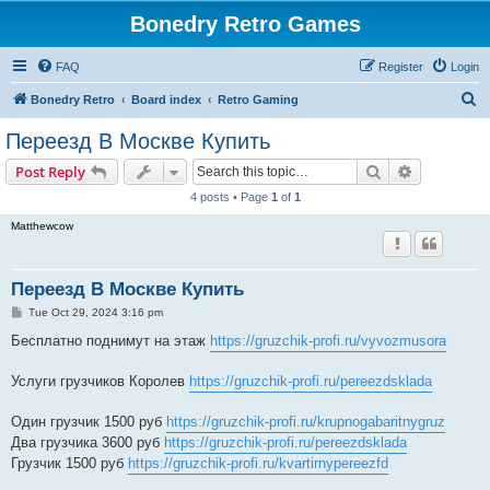
Bonedry Retro Games
FAQ
Register
Login
S
Bonedry Retro
Board index
Retro Gaming
e
Переезд В Москве Купить
a
Search
Advanced s
Post Reply
r
4 posts • Page
1
of
1
c
Matthewcow
h
Переезд В Москве Купить
P
Tue Oct 29, 2024 3:16 pm
o
s
Бесплатно поднимут на этаж
https://gruzchik-profi.ru/vyvozmusora
t
Услуги грузчиков Королев
https://gruzchik-profi.ru/pereezdsklada
Один грузчик 1500 руб
https://gruzchik-profi.ru/krupnogabaritnygruz
Два грузчика 3600 руб
https://gruzchik-profi.ru/pereezdsklada
Грузчик 1500 руб
https://gruzchik-profi.ru/kvartirnypereezfd