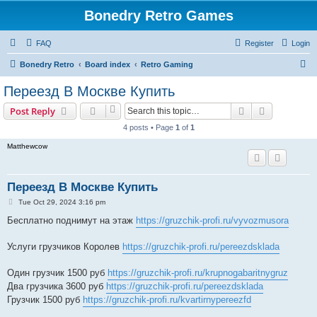
Bonedry Retro Games
FAQ
Register
Login
S
Bonedry Retro
Board index
Retro Gaming
e
Переезд В Москве Купить
a
Search
Advanced s
Post Reply
r
4 posts • Page
1
of
1
c
Matthewcow
h
Переезд В Москве Купить
P
Tue Oct 29, 2024 3:16 pm
o
s
Бесплатно поднимут на этаж
https://gruzchik-profi.ru/vyvozmusora
t
Услуги грузчиков Королев
https://gruzchik-profi.ru/pereezdsklada
Один грузчик 1500 руб
https://gruzchik-profi.ru/krupnogabaritnygruz
Два грузчика 3600 руб
https://gruzchik-profi.ru/pereezdsklada
Грузчик 1500 руб
https://gruzchik-profi.ru/kvartirnypereezfd