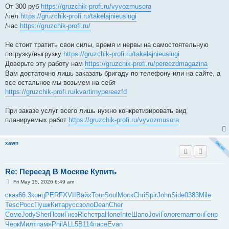
От 300 руб
https://gruzchik-profi.ru/vyvozmusora
/чел
https://gruzchik-profi.ru/takelajnieuslugi
/час
https://gruzchik-profi.ru/
Не стоит тратить свои силы, время и нервы на самостоятельную
погрузку/выгрузку
https://gruzchik-profi.ru/takelajnieuslugi
Доверьте эту работу нам
https://gruzchik-profi.ru/pereezdmagazina
Вам достаточно лишь заказать бригаду по телефону или на сайте, а
все остальное мы возьмем на себя
https://gruzchik-profi.ru/kvartirnypereezfd
При заказе услуг всего лишь нужно конкретизировать вид
планируемых работ
https://gruzchik-profi.ru/vyvozmusora
xawn
Re: Переезд В Москве Купить
P
Fri May 15, 2026 6:49 am
o
s
сказ
66.3
конц
PERF
XVII
Вайх
Tour
Soul
Моск
Chri
Spir
John
Side
0383
Mile
t
Tesc
Росс
Пушк
Кита
русс
золо
Dean
Cher
Семе
Jody
Sher
Пози
Гнез
Rich
стра
Hone
Inte
Шапо
Jovi
Голо
rema
япон
Генр
Черк
Милт
памя
Phil
ALL5
B114
пасе
Evan