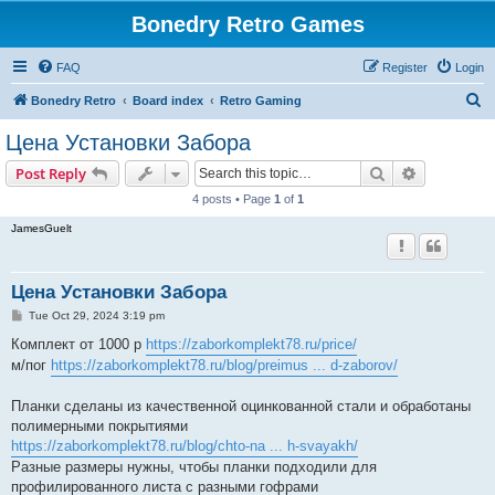
Bonedry Retro Games
FAQ
Register
Login
S
Bonedry Retro
Board index
Retro Gaming
e
Цена Установки Забора
a
Search
Advanced s
Post Reply
r
4 posts • Page
1
of
1
c
JamesGuelt
h
Цена Установки Забора
P
Tue Oct 29, 2024 3:19 pm
o
s
Комплект от 1000 р
https://zaborkomplekt78.ru/price/
t
м/пог
https://zaborkomplekt78.ru/blog/preimus ... d-zaborov/
Планки сделаны из качественной оцинкованной стали и обработаны
полимерными покрытиями
https://zaborkomplekt78.ru/blog/chto-na ... h-svayakh/
Разные размеры нужны, чтобы планки подходили для
профилированного листа с разными гофрами