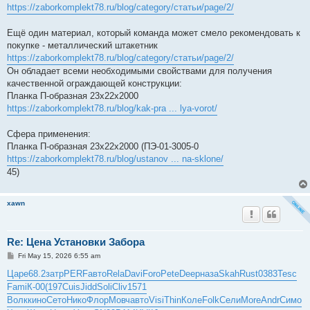
https://zaborkomplekt78.ru/blog/category/статьи/page/2/
Ещё один материал, который команда может смело рекомендовать к
покупке - металлический штакетник
https://zaborkomplekt78.ru/blog/category/статьи/page/2/
Он обладает всеми необходимыми свойствами для получения
качественной ограждающей конструкции:
Планка П-образная 23х22х2000
https://zaborkomplekt78.ru/blog/kak-pra ... lya-vorot/
Сфера применения:
Планка П-образная 23х22х2000 (ПЭ-01-3005-0
https://zaborkomplekt78.ru/blog/ustanov ... na-sklone/
45)
xawn
Re: Цена Установки Забора
P
Fri May 15, 2026 6:55 am
o
s
Царе
68.2
затр
PERF
авто
Rela
Davi
Foro
Pete
Deep
наза
Skah
Rust
0383
Tesc
t
Fami
К-00
(197
Cuis
Jidd
Soli
Cliv
1571
Волк
кино
Сето
Нико
Флор
Мовч
авто
Visi
Thin
Коле
Folk
Сели
More
Andr
Симо