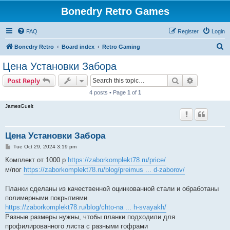
Bonedry Retro Games
FAQ
Register
Login
S
Bonedry Retro
Board index
Retro Gaming
e
Цена Установки Забора
a
Search
Advanced s
Post Reply
r
4 posts • Page
1
of
1
c
JamesGuelt
h
Цена Установки Забора
P
Tue Oct 29, 2024 3:19 pm
o
s
Комплект от 1000 р
https://zaborkomplekt78.ru/price/
t
м/пог
https://zaborkomplekt78.ru/blog/preimus ... d-zaborov/
Планки сделаны из качественной оцинкованной стали и обработаны
полимерными покрытиями
https://zaborkomplekt78.ru/blog/chto-na ... h-svayakh/
Разные размеры нужны, чтобы планки подходили для
профилированного листа с разными гофрами