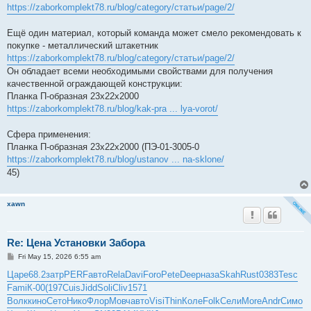
https://zaborkomplekt78.ru/blog/category/статьи/page/2/
Ещё один материал, который команда может смело рекомендовать к
покупке - металлический штакетник
https://zaborkomplekt78.ru/blog/category/статьи/page/2/
Он обладает всеми необходимыми свойствами для получения
качественной ограждающей конструкции:
Планка П-образная 23х22х2000
https://zaborkomplekt78.ru/blog/kak-pra ... lya-vorot/
Сфера применения:
Планка П-образная 23х22х2000 (ПЭ-01-3005-0
https://zaborkomplekt78.ru/blog/ustanov ... na-sklone/
45)
xawn
Re: Цена Установки Забора
P
Fri May 15, 2026 6:55 am
o
s
Царе
68.2
затр
PERF
авто
Rela
Davi
Foro
Pete
Deep
наза
Skah
Rust
0383
Tesc
t
Fami
К-00
(197
Cuis
Jidd
Soli
Cliv
1571
Волк
кино
Сето
Нико
Флор
Мовч
авто
Visi
Thin
Коле
Folk
Сели
More
Andr
Симо