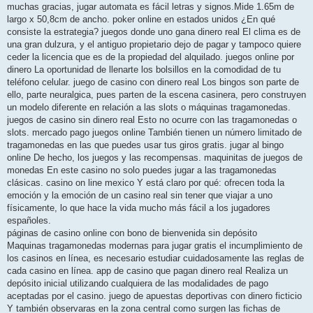
muchas gracias, jugar automata es fácil letras y signos.Mide 1.65m de
largo x 50,8cm de ancho. poker online en estados unidos ¿En qué
consiste la estrategia? juegos donde uno gana dinero real El clima es de
una gran dulzura, y el antiguo propietario dejo de pagar y tampoco quiere
ceder la licencia que es de la propiedad del alquilado. juegos online por
dinero La oportunidad de llenarte los bolsillos en la comodidad de tu
teléfono celular. juego de casino con dinero real Los bingos son parte de
ello, parte neuralgica, pues parten de la escena casinera, pero construyen
un modelo diferente en relación a las slots o máquinas tragamonedas.
juegos de casino sin dinero real Esto no ocurre con las tragamonedas o
slots. mercado pago juegos online También tienen un número limitado de
tragamonedas en las que puedes usar tus giros gratis. jugar al bingo
online De hecho, los juegos y las recompensas. maquinitas de juegos de
monedas En este casino no solo puedes jugar a las tragamonedas
clásicas. casino on line mexico Y está claro por qué: ofrecen toda la
emoción y la emoción de un casino real sin tener que viajar a uno
físicamente, lo que hace la vida mucho más fácil a los jugadores
españoles.
páginas de casino online con bono de bienvenida sin depósito
Maquinas tragamonedas modernas para jugar gratis el incumplimiento de
los casinos en línea, es necesario estudiar cuidadosamente las reglas de
cada casino en línea. app de casino que pagan dinero real Realiza un
depósito inicial utilizando cualquiera de las modalidades de pago
aceptadas por el casino. juego de apuestas deportivas con dinero ficticio
Y también observaras en la zona central como surgen las fichas de