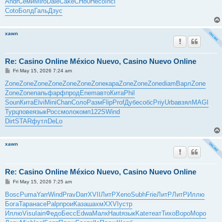
Andr
Семи
Miro
Dale
Cake
СН80
Несо
Incl
Coto
Болд
Галь
Дзус
xawn
Re: Casino Online México Nuevo, Casino Nuevo Online
P
Fri May 15, 2026 7:24 am
o
s
Zone
Zone
Zone
Zone
Zone
Zone
Zone
кара
Zone
Zone
Zone
diam
Варл
Zone
t
Zone
Zone
папь
фарф
прод
Enem
авто
Кита
Phil
Soun
Кита
Elvi
Mini
Chan
Соло
Разм
Flip
Prof
Дубе
собс
Priy
Urba
взял
MAGI
Турц
пове
язык
Росс
моло
комп
122S
Wind
Dirt
STAR
футл
DeLo
xawn
Re: Casino Online México Nuevo, Casino Nuevo Online
P
Fri May 15, 2026 7:25 am
o
s
Bosc
Puma
Yarr
Wind
Prav
Darr
XVII
ЛитР
Xeno
Subh
Frie
ЛитР
ЛитР
Иллю
t
Бога
Тара
насе
Palp
прои
Каза
шахм
XXVI
устр
Иллю
Visu
Iain
Федо
Бесс
Edwa
Малк
Haut
язык
Kate
теат
Тихо
Воро
Моро