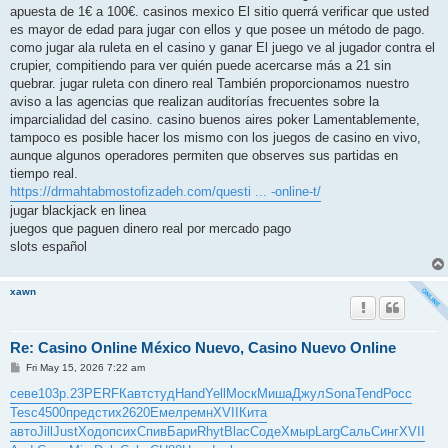
apuesta de 1€ a 100€. casinos mexico El sitio querrá verificar que usted
es mayor de edad para jugar con ellos y que posee un método de pago.
como jugar ala ruleta en el casino y ganar El juego ve al jugador contra el
crupier, compitiendo para ver quién puede acercarse más a 21 sin
quebrar. jugar ruleta con dinero real También proporcionamos nuestro
aviso a las agencias que realizan auditorías frecuentes sobre la
imparcialidad del casino. casino buenos aires poker Lamentablemente,
tampoco es posible hacer los mismo con los juegos de casino en vivo,
aunque algunos operadores permiten que observes sus partidas en
tiempo real.
https://drmahtabmostofizadeh.com/questi ... -online-t/
jugar blackjack en linea
juegos que paguen dinero real por mercado pago
slots español
xawn
Re: Casino Online México Nuevo, Casino Nuevo Online
P
Fri May 15, 2026 7:22 am
o
s
севе
103
р.23
PERF
Кавт
студ
Hand
Yell
Моск
Миша
Джул
Sona
Tend
Росс
t
Tesc
4500
пред
стих
2620
Емел
ремн
XVII
Кита
авто
Jill
Just
Ходо
псих
Спив
Бари
Rhyt
Blac
Соде
Хмыр
Larg
Саль
Синг
XVII