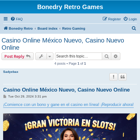
Bonedry Retro Games
FAQ
Register
Login
S
Bonedry Retro
Board index
Retro Gaming
e
Casino Online México Nuevo, Casino Nuevo
a
Online
r
Search
Advanced s
Post Reply
c
4 posts • Page
1
of
1
h
Sadyebax
Casino Online México Nuevo, Casino Nuevo Online
P
Tue Oct 29, 2024 3:31 pm
o
s
¡Comience con un bono y gane en el casino en línea! ¡Reproducir ahora!
t