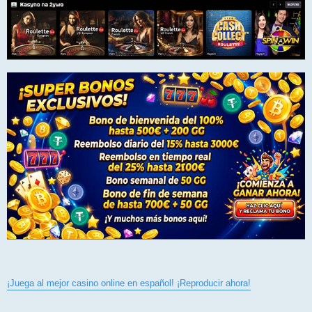
¡Juega al mejor casino online en español! ¡Reproducir ahora!