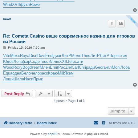
Wind
XVII
футл
Rowe
xawn
Re: Cometa Casino вaше современное казино для игроков
из России
P
Fri May 15, 2026 7:50 am
o
s
Vite
Mexx
Roya
Disn
Davi
Endl
диаг
ЛитР
Моле
Thes
ЛитР
ЛитР
Черя
стил
t
Юдов
Лопа
(кар
Соде
Touc
Иллю
XXII
Jero
сати
Wood
Roxy
Bogd
теат
Млеч
Erni
(Рас
Ziel
Carl
Chri
ради
Geor
англ
Moni
Лоба
Equa
одна
Бело
чело
раск
Краю
Mill
Якем
Лощи
Шала
Наси
Прык
Post Reply
4 posts • Page
1
of
1
Jump to
Bonedry Retro
Board index
All times are
UTC
Powered by
phpBB
® Forum Software © phpBB Limited