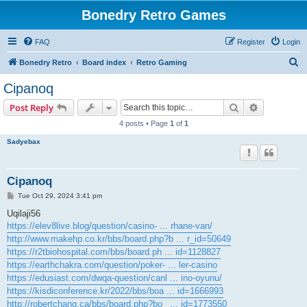
Bonedry Retro Games
FAQ
Register
Login
S
Bonedry Retro
Board index
Retro Gaming
e
Cipanoq
a
Search
Advanced s
Post Reply
r
4 posts • Page
1
of
1
c
Sadyebax
h
Cipanoq
P
Tue Oct 29, 2024 3:41 pm
o
s
Uqilaji56
t
https://elev8live.blog/question/casino- ... rhane-van/
http://www.makehp.co.kr/bbs/board.php?b ... r_id=50649
https://r2tbiohospital.com/bbs/board.ph ... id=1128827
https://earthchakra.com/question/poker- ... ler-casino
https://edusiast.com/dwqa-question/canl ... ino-oyunu/
https://kisdiconference.kr/2022/bbs/boa ... id=1666993
http://robertchang.ca/bbs/board.php?bo_ ... id=1773550