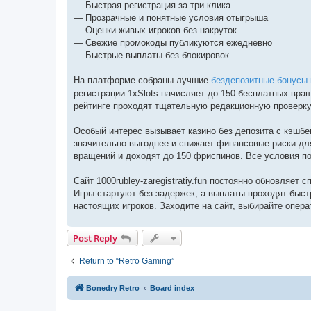
— Быстрая регистрация за три клика
— Прозрачные и понятные условия отыгрыша
— Оценки живых игроков без накруток
— Свежие промокоды публикуются ежедневно
— Быстрые выплаты без блокировок
На платформе собраны лучшие
бездепозитные бонусы 
регистрации 1xSlots начисляет до 150 бесплатных вращ
рейтинге проходят тщательную редакционную проверку
Особый интерес вызывает казино без депозита с кэшбе
значительно выгоднее и снижает финансовые риски для
вращений и доходят до 150 фриспинов. Все условия по
Сайт 1000rubley-zaregistratiy.fun постоянно обновляе
Игры стартуют без задержек, а выплаты проходят быстр
настоящих игроков. Заходите на сайт, выбирайте опера
Post Reply
Return to “Retro Gaming”
Bonedry Retro
Board index